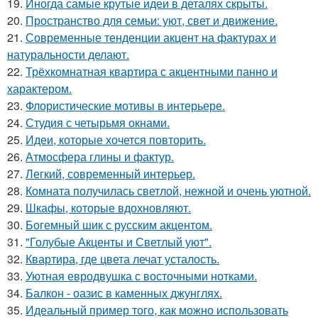
19.
Иногда самые крутые идеи в деталях скрыты.
20.
Пространство для семьи: уют, свет и движение.
21.
Современные тенденции акцент на фактурах и
натуральности делают.
22.
Трёхкомнатная квартира с акцентными панно и
характером.
23.
Флористические мотивы в интерьере.
24.
Студия с четырьмя окнами.
25.
Идеи, которые хочется повторить.
26.
Атмосфера глины и фактур.
27.
Легкий, современный интерьер.
28.
Комната получилась светлой, нежной и очень уютной.
29.
Шкафы, которые вдохновляют.
30.
Богемный шик с русским акцентом.
31.
"Голубые Акценты и Светлый уют".
32.
Квартира, где цвета лечат усталость.
33.
Уютная евродвушка с восточными нотками.
34.
Балкон - оазис в каменных джунглях.
35.
Идеальный пример того, как можно использовать