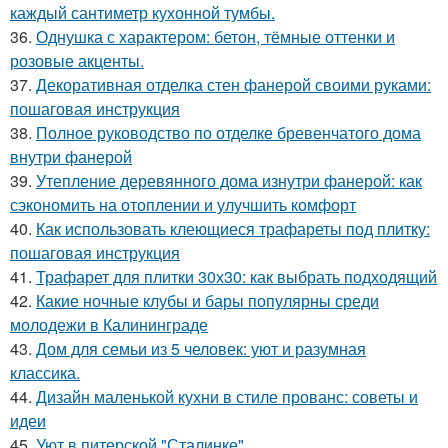
каждый сантиметр кухонной тумбы.
36.
Однушка с характером: бетон, тёмные оттенки и
розовые акценты.
37.
Декоративная отделка стен фанерой своими руками:
пошаговая инструкция
38.
Полное руководство по отделке бревенчатого дома
внутри фанерой
39.
Утепление деревянного дома изнутри фанерой: как
сэкономить на отоплении и улучшить комфорт
40.
Как использовать клеющиеся трафареты под плитку:
пошаговая инструкция
41.
Трафарет для плитки 30х30: как выбрать подходящий
42.
Какие ночные клубы и бары популярны среди
молодежи в Калининграде
43.
Дом для семьи из 5 человек: уют и разумная
классика.
44.
Дизайн маленькой кухни в стиле прованс: советы и
идеи
45.
Уют в питерской "Сталинке".