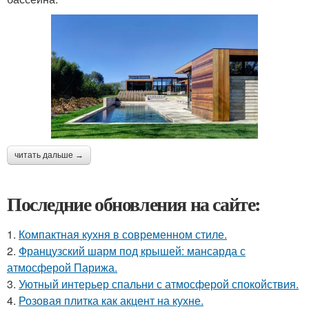
читать дальше →
Последние обновления на сайте:
1.
Компактная кухня в современном стиле.
2.
Французский шарм под крышей: мансарда с
атмосферой Парижа.
3.
Уютный интерьер спальни с атмосферой спокойствия.
4.
Розовая плитка как акцент на кухне.