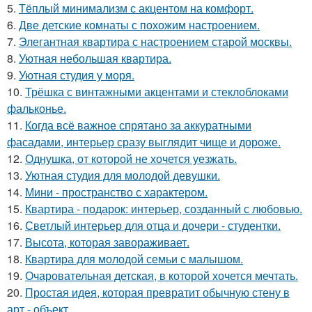
5.
Тёплый минимализм с акцентом на комфорт.
6.
Две детские комнаты с похожим настроением.
7.
Элегантная квартира с настроением старой москвы.
8.
Уютная небольшая квартира.
9.
Уютная студия у моря.
10.
Трёшка с винтажными акцентами и стеклоблоками
фальконье.
11.
Когда всё важное спрятано за аккуратными
фасадами, интерьер сразу выглядит чище и дороже.
12.
Однушка, от которой не хочется уезжать.
13.
Уютная студия для молодой девушки.
14.
Мини - пространство с характером.
15.
Квартира - подарок: интерьер, созданный с любовью.
16.
Светлый интерьер для отца и дочери - студентки.
17.
Высота, которая завораживает.
18.
Квартира для молодой семьи с малышом.
19.
Очаровательная детская, в которой хочется мечтать.
20.
Простая идея, которая превратит обычную стену в
арт - объект.