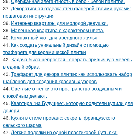
36.
Сдержанная элегантность в серо - белой палитре.
37.
Декоративная отделка стен фанерой своими руками:
пошаговая инструкция
38.
Интерьер квартиры для молодой девушки.
39.
Маленькая квартира с характером цвета.
40.
Компактный уют для арендного жилья.
41.
Как создать уникальный дизайн с помощью
трафарета для керамической плитки
42.
Задача была непростая - собрать привычную мебель
в единый образ.
43.
Трафарет для декора плитки: как использовать набор
шаблонов для создания красивых узоров
44.
Светлые оттенки это пространство воздушным и
спокойным делают.
45.
Квартира "на Будущее", которую родители купили для
дочери.
46.
Кухня в стиле прованс: секреты французского
сельского шарма
47.
Лёгкие поделки из одной пластиковой бутылки: