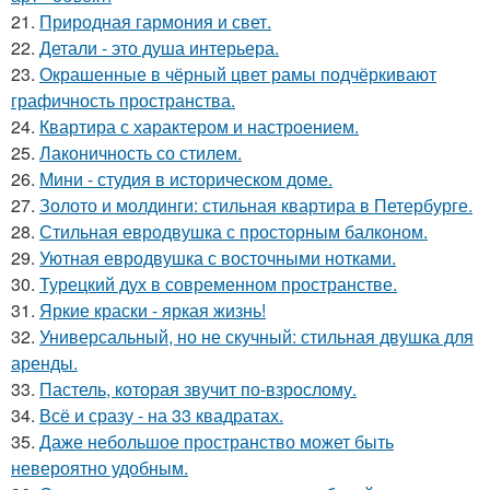
21.
Природная гармония и свет.
22.
Детали - это душа интерьера.
23.
Окрашенные в чёрный цвет рамы подчёркивают
графичность пространства.
24.
Квартира с характером и настроением.
25.
Лаконичность со стилем.
26.
Мини - студия в историческом доме.
27.
Золото и молдинги: стильная квартира в Петербурге.
28.
Стильная евродвушка с просторным балконом.
29.
Уютная евродвушка с восточными нотками.
30.
Турецкий дух в современном пространстве.
31.
Яркие краски - яркая жизнь!
32.
Универсальный, но не скучный: стильная двушка для
аренды.
33.
Пастель, которая звучит по-взрослому.
34.
Всё и сразу - на 33 квадратах.
35.
Даже небольшое пространство может быть
невероятно удобным.