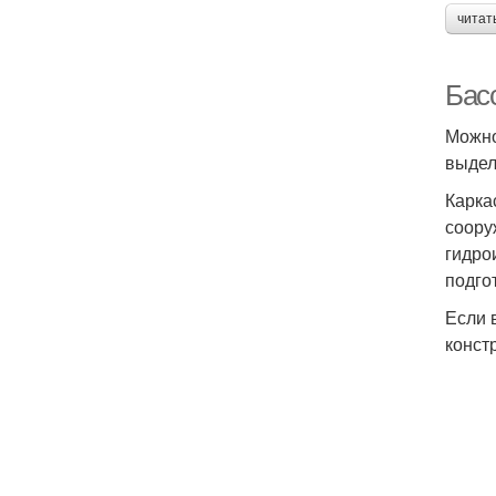
читат
Бас
Можно
выдел
Карка
соору
гидро
подго
Если 
конст