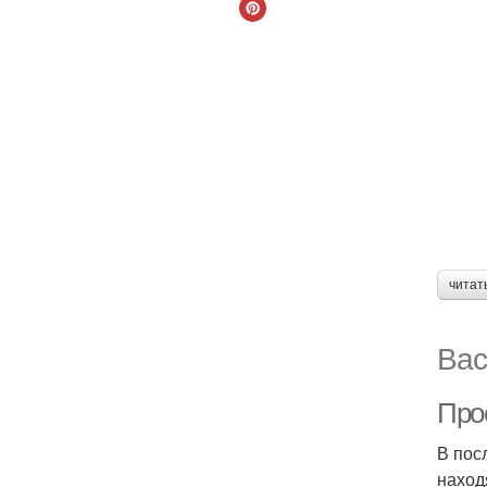
читат
Вас
Про
В пос
наход