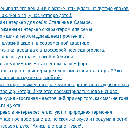
ебирала его вещи и в рюкзаке наткнулась на пустую упаковку
 38, жене 41, у нас четверо детей.
ий интерьер для себя: Сталинка в Самаре.
ржанный интерьер с характером для семьи.
о - шик в тёплом домашнем прочтении.
нцузский акцент в современной квартире.
тажная веранда с атмосферой неспешного лета.
 для искусства и спокойной жизни.
лый минимализм с акцентом на комфорт.
кие акценты в интерьере однокомнатной квартиры 32 кв.
анение на кухне под мойкой.
от шкаф - пример того, как можно организовать удобное хр
терьер, который хочется рассматривать снова и снова.
а кухня - гостиная - настоящий пример того, как мягкие т
ти и уюта.
рево в интерьере: тепло, уют и природная гармония.
мпактное пространство, но сколько вкуса и продуманности!
терьер в духе "Алисы в стране Чудес".