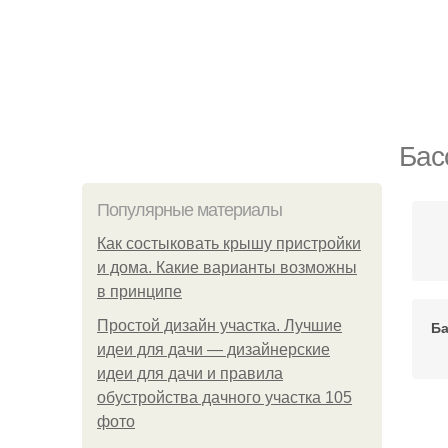
Бас
Популярные материалы
Как состыковать крышу пристройки
и дома. Какие варианты возможны
в принципе
Простой дизайн участка. Лучшие
Ба
идеи для дачи — дизайнерские
идеи для дачи и правила
обустройства дачного участка 105
фото
Д