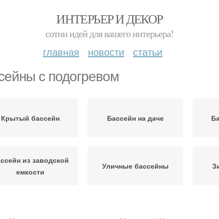
ИНТЕРЬЕР И ДЕКОР
сотни идей для вашего интерьера!
главная
новости
статьи
сейны с подогревом
Крытый бассейн
Бассейн на даче
Ба
ссейн из заводской
Уличные бассейны
З
емкости
Гидромассажные
омашние бассейны
Ул