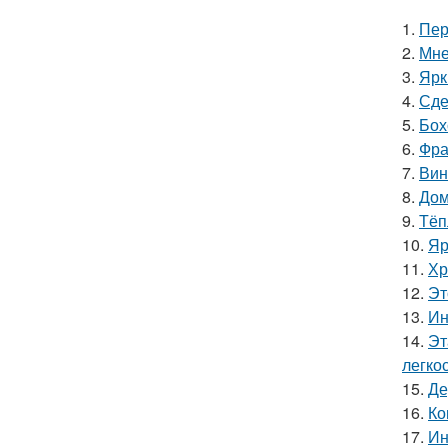
1.
Пер
2.
Мне
3.
Ярк
4.
Сде
5.
Бох
6.
Фра
7.
Вин
8.
Дом
9.
Тёп
10.
Яр
11.
Хр
12.
Эт
13.
Ин
14.
Эт
легкос
15.
Де
16.
Ко
17.
Ин