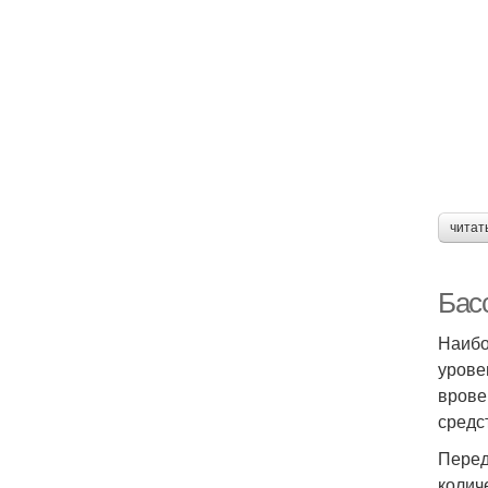
читат
Бас
Наибо
урове
врове
средс
Перед
колич