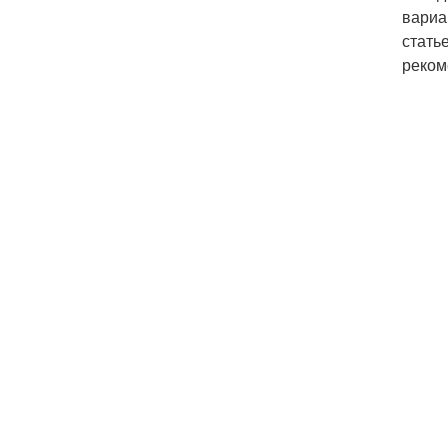
вариа
стать
реком