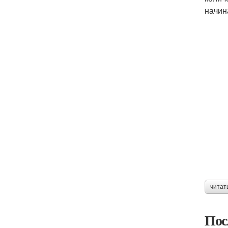
начин
читат
Пос