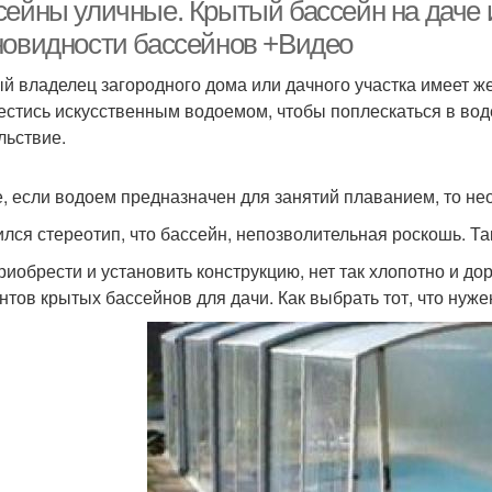
бассейны
сейны уличные. Крытый бассейн на даче 
новидности бассейнов +Видео
й владелец загородного дома или дачного участка имеет же
естись искусственным водоемом, чтобы поплескаться в вод
льствие.
е, если водоем предназначен для занятий плаванием, то не
лся стереотип, что бассейн, непозволительная роскошь. Та
риобрести и установить конструкцию, нет так хлопотно и д
нтов крытых бассейнов для дачи. Как выбрать тот, что нуже