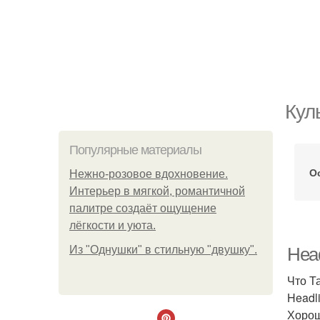
Кул
Популярные материалы
О
Нежно-розовое вдохновение.
Интерьер в мягкой, романтичной
палитре создаёт ощущение
лёгкости и уюта.
Из "Однушки" в стильную "двушку".
Head
Что Т
Headl
Хорош