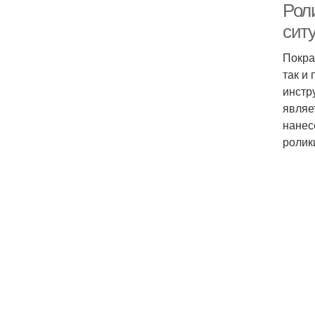
Рол
сит
Покра
так и
инстр
являе
нанес
ролик