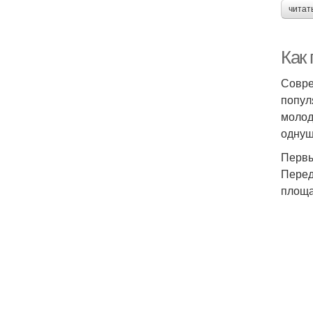
читат
Как 
Совре
попул
молод
однуш
Первы
Перед
площа