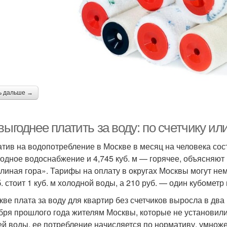
ь дальше →
выгоднее платить за воду: по счетчику ил
тив на водопотребление в Москве в месяц на человека состав
одное водоснабжение и 4,745 куб. м — горячее, объясняю
линая гора». Тарифы на оплату в округах Москвы могут нем
. стоит 1 куб. м холодной воды, а 210 руб. — один кубометр
кве плата за воду для квартир без счетчиков выросла в два
бря прошлого года жителям Москвы, которые не установили
ей воды, ее потребление начисляется по нормативу, умно