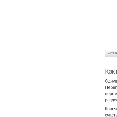
читат
Как
Однуш
Переп
перем
разде
Конеч
счаст