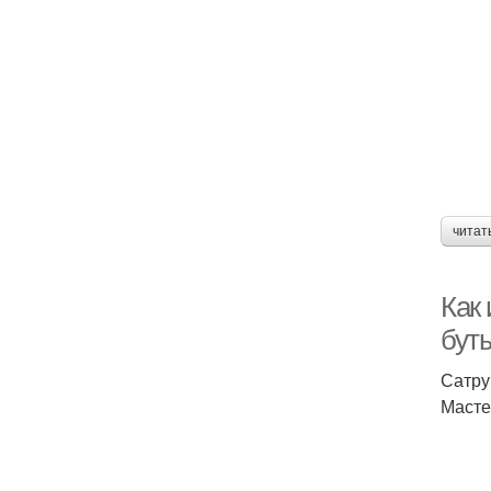
читат
Как
бут
Сатру
Масте