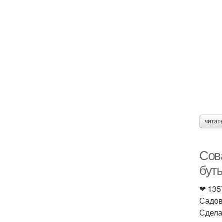
читат
Сов
бут
❤ 135
Садов
Сдела