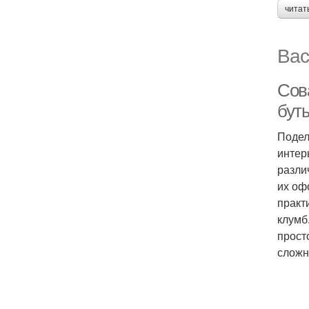
читат
Вас
Сов
буты
Подел
интер
разли
их оф
практ
клумб
прост
сложн