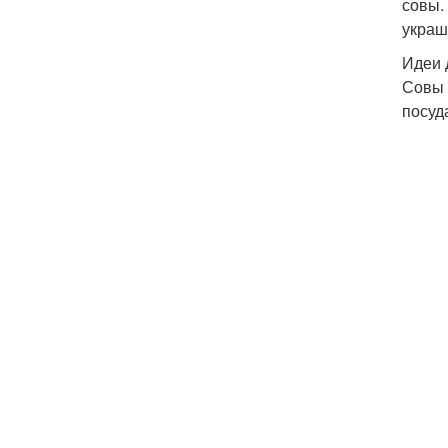
совы.
украш
Идеи 
Совы 
посуд