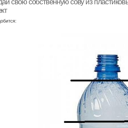
дай свою собственную сову из пластиковы
ект
обится: