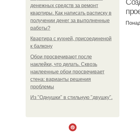
Соз
денежных средств за ремонт
про
квартиры. Как написать расписку в
получении денег за выполненные
Понад
работы?
Квартира с кухней, присоединеной
к балкону
Обои просвечивают после
наклейки, что делать. Сквозь
наклеенные обои просвечивает
стена: варианты решения
проблемы
Из "Однушки" в стильную "двушку".