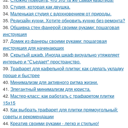
33.
Студия, которая как двушка.
34.
Маленькая студия с вдохновением от природы.
35.
Редизайн кухни. Хотите обновить кухню без ремонта?
36.
Обшивка стен фанерой своими руками: пошаговая
инструкция
37.
Домик из фанеры своими руками: пошаговая
инструкция для начинающих
38.
Скрытый шкаф. Иногда шкаф визуально утяжеляет
интерьер и "Съедает" пространство.
39.
Трафарет для кафельной плитки: как сделать укладку
проще и быстрее
40.
Минимализм для активного ритма жизни.
41.
Элегантный минимализм для юриста.
42.
Мастер-класс: как работать с трафаретом плитки
15х15
43.
Как выбрать трафарет для плитки прямоугольный:
советы и рекомендации
44.
Креатив своими руками - легко и стильно!