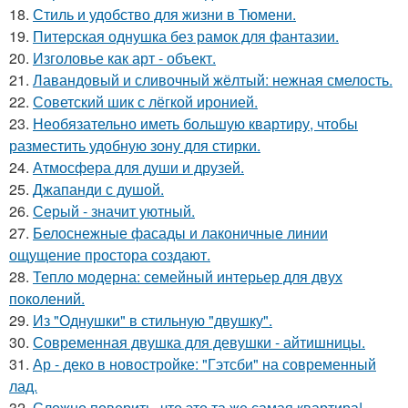
18.
Стиль и удобство для жизни в Тюмени.
19.
Питерская однушка без рамок для фантазии.
20.
Изголовье как арт - объект.
21.
Лавандовый и сливочный жёлтый: нежная смелость.
22.
Советский шик с лёгкой иронией.
23.
Необязательно иметь большую квартиру, чтобы
разместить удобную зону для стирки.
24.
Атмосфера для души и друзей.
25.
Джапанди с душой.
26.
Серый - значит уютный.
27.
Белоснежные фасады и лаконичные линии
ощущение простора создают.
28.
Тепло модерна: семейный интерьер для двух
поколений.
29.
Из "Однушки" в стильную "двушку".
30.
Современная двушка для девушки - айтишницы.
31.
Ар - деко в новостройке: "Гэтсби" на современный
лад.
32.
Сложно поверить, что это та же самая квартира!