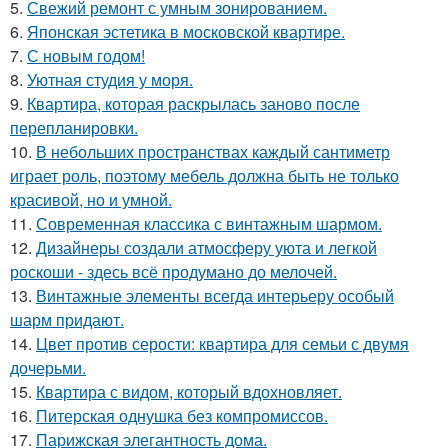
5.
Свежий ремонт с умным зонированием.
6.
Японская эстетика в московской квартире.
7.
С новым годом!
8.
Уютная студия у моря.
9.
Квартира, которая раскрылась заново после
перепланировки.
10.
В небольших пространствах каждый сантиметр
играет роль, поэтому мебель должна быть не только
красивой, но и умной.
11.
Современная классика с винтажным шармом.
12.
Дизайнеры создали атмосферу уюта и легкой
роскоши - здесь всё продумано до мелочей.
13.
Винтажные элементы всегда интерьеру особый
шарм придают.
14.
Цвет против серости: квартира для семьи с двумя
дочерьми.
15.
Квартира с видом, который вдохновляет.
16.
Питерская однушка без компромиссов.
17.
Парижская элегантность дома.