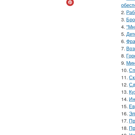
обесп
2.
Раб
3.
Бро
4.
"Мн
5.
Дет
6.
Фра
7.
Воз
8.
Гор
9.
Мин
10.
Сп
11.
Ск
12.
Сд
13.
Ку
14.
Ин
15.
Ев
16.
Эл
17.
Пр
18.
Пр