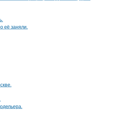
ь.
о её заняли.
скве.
.
модельера.