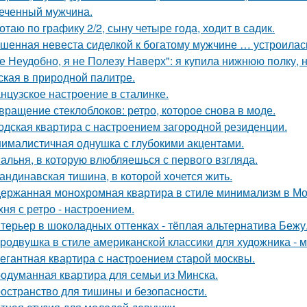
еченный мужчина.
отаю по графику 2/2, сыну четыре года, ходит в садик.
шенная невеста сиделкой к богатому мужчине … устроилас
е Неудобно, я не Полезу Наверх": я купила нижнюю полку, н
ская в природной палитре.
нцузское настроение в сталинке.
вращение стеклоблоков: ретро, которое снова в моде.
одская квартира с настроением загородной резиденции.
ималистичная однушка с глубокими акцентами.
альня, в которую влюбляешься с первого взгляда.
андинавская тишина, в которой хочется жить.
ержанная монохромная квартира в стиле минимализм в Мо
хня с ретро - настроением.
терьер в шоколадных оттенках - тёплая альтернатива Бежу
родвушка в стиле американской классики для художника - 
егантная квартира с настроением старой москвы.
одуманная квартира для семьи из Минска.
остранство для тишины и безопасности.