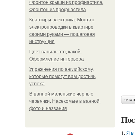
Фронтон крыши из профнастила.
Фронтон из профнастила
Квартиры электрика. Монтаж
электропроводки в квартире
своими руками — пошаговая
инструкция
Цвет ваниль это, какой.
Оформление интерьера
Упражнения по английскому,
которые помогут вам достичь
успеха
В ванной маленькие черные
читат
червячки. Насекомые в ванной:
фото и названия
Пос
1.
Я в