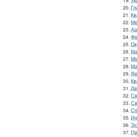
19.
Ую
20.
Гл
21.
Кв
22.
Ме
23.
Ар
24.
Фр
25.
Ок
26.
Ма
27.
Mi
28.
Ма
29.
Яр
30.
Кв
31.
Дв
32.
Св
33.
Св
34.
Сп
35.
Ин
36.
Эс
37.
Пр