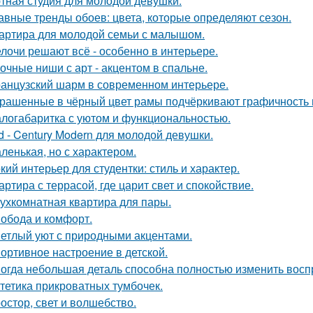
тная студия для молодой девушки.
авные тренды обоев: цвета, которые определяют сезон.
артира для молодой семьи с малышом.
лочи решают всё - особенно в интерьере.
очные ниши с арт - акцентом в спальне.
анцузский шарм в современном интерьере.
рашенные в чёрный цвет рамы подчёркивают графичность 
логабаритка с уютом и функциональностью.
d - Century Modern для молодой девушки.
ленькая, но с характером.
кий интерьер для студентки: стиль и характер.
артира с террасой, где царит свет и спокойствие.
ухкомнатная квартира для пары.
обода и комфорт.
етлый уют с природными акцентами.
ортивное настроение в детской.
огда небольшая деталь способна полностью изменить восп
тетика прикроватных тумбочек.
остор, свет и волшебство.