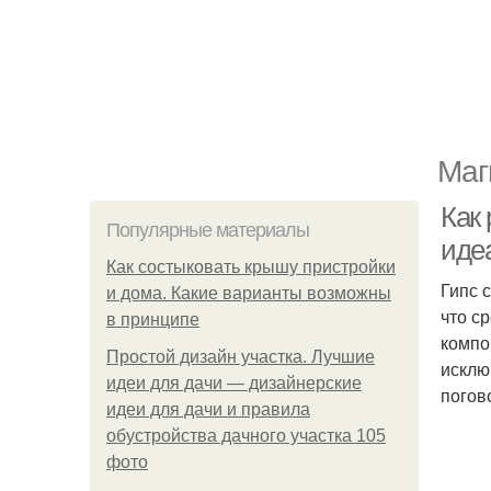
Маг
Как 
Популярные материалы
иде
Как состыковать крышу пристройки
Гипс 
и дома. Какие варианты возможны
что с
в принципе
компо
Простой дизайн участка. Лучшие
исклю
идеи для дачи — дизайнерские
погов
идеи для дачи и правила
обустройства дачного участка 105
фото