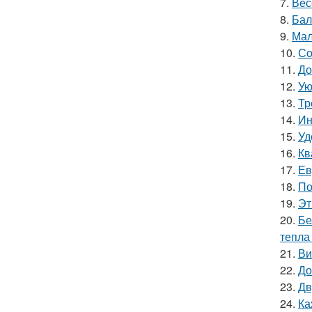
7.
Вес
8.
Бал
9.
Мал
10.
Со
11.
До
12.
Ую
13.
Тр
14.
Ин
15.
Уд
16.
Кв
17.
Ев
18.
По
19.
Эт
20.
Бе
тепла
21.
Ви
22.
До
23.
Дв
24.
Ка