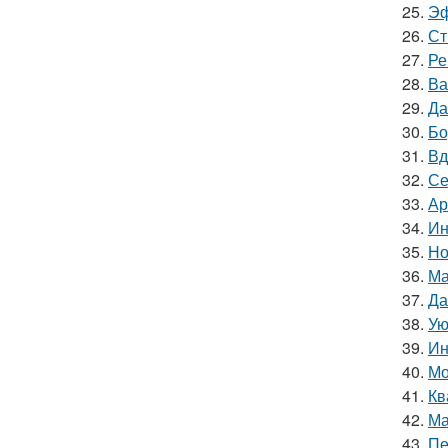
25.
Эф
26.
Ст
27.
Ре
28.
Ва
29.
Да
30.
Бо
31.
Вд
32.
Се
33.
Ар
34.
Ин
35.
Но
36.
Ма
37.
Да
38.
Ую
39.
Ин
40.
Мо
41.
Кв
42.
Ма
43.
Пе