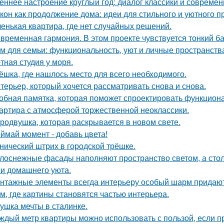
еннее настроение круглый год: диалог классики и современ
кон как продолжение дома: идеи для стильного и уютного п
енькая квартира, где нет случайных решений.
временная гармония. В этом проекте чувствуется тонкий б
м для семьи: функциональность, уют и личные пространств
тная студия у моря.
ёшка, где нашлось место для всего необходимого.
терьер, который хочется рассматривать снова и снова.
обная памятка, которая поможет спроектировать функцион
артира с атмосферой торжественной неоклассики.
родвушка, которая раскрывается в новом свете.
ймай момент - добавь цвета!
нический штрих в городской трёшке.
лоснежные фасады наполняют пространство светом, а стол
 и домашнего уюта.
нтажные элементы всегда интерьеру особый шарм придают
м, где картины становятся частью интерьера.
ушка мечты в сталинке.
ждый метр квартиры можно использовать с пользой, если 