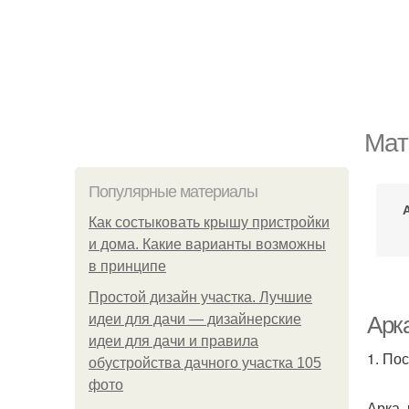
Мат
Популярные материалы
Как состыковать крышу пристройки
и дома. Какие варианты возможны
в принципе
Простой дизайн участка. Лучшие
идеи для дачи — дизайнерские
Арк
идеи для дачи и правила
1. По
обустройства дачного участка 105
фото
Арка,