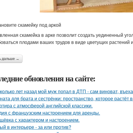
тановите скамейку под аркой
вленная скамейка в арке позволит создать уединенный угол
оваться плодами ваших трудов в виде цветущих растений и
ь дальше →
ледние обновления на сайте:
колько лет назад мой муж попал в ДТП - сам виноват, въех
ната для брата и сестрёнки: пространство, которое растёт в
ртира с атмосферой английской классики.
дия с французским настроением для аренды.
щёвка с характером и настроением.
ый в интерьере - за или против?