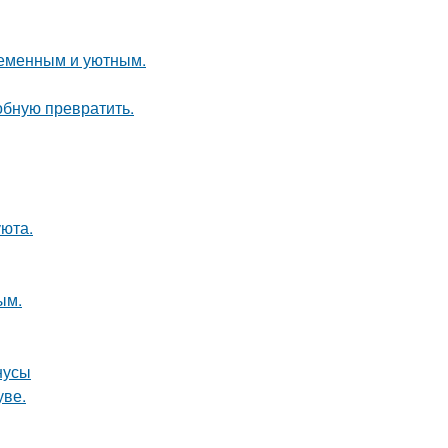
ременным и уютным.
обную превратить.
уюта.
ым.
нусы
уве.