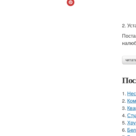
2. Ус
Поста
налюб
читат
Пос
1.
Нес
2.
Ком
3.
Ква
4.
Сту
5.
Хру
6.
Бел