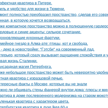
фектная квартира в Питере.
иль и удобство для жизни в Тюмени.
монт полностью преобразил пространство, сделав его сов
нная, в которую хочется возвращаться.
же компактное пространство можно в полноценную гардер
рдовые и синие акценты: сильное сочетание.
охновляющие кухонные фартуки.
мейное гнездо в Алма-ате: птицы, кот и свобода.
 - деко в новостройке: "Гэтсби" на современный лад.
терьер, который сразу вызывает ощущение спокойствия и 
вая жизнь Сталинки.
нсардная магия Петербурга.
же небольшое пространство может быть невероятно удобн
тная квартира с изразцовой печью.
тересные факты о Москве, которые вы не знали
жно ли обшивать стены фанерой внутри дома: плюсы и ми
артира в доме послевоенного модернизма на старом мокот
ленькая квартира с характером цвета.
тербургская квартира в духе Ikea 60-х.