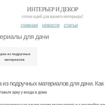
ИНТЕРЬЕР И ДЕКОР
сотни идей для вашего интерьера!
главная
новости
статьи
ериалы для дачи
Арка из подручных
материалов
а из подручных материалов для дачи. Как
ставьте арку у входа в дома
 расположенная одним своим краем впритык к постройке ил