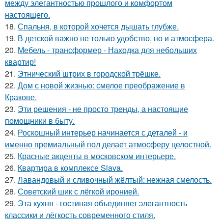
между элегантностью прошлого и комфортом
настоящего.
18.
Спальня, в которой хочется дышать глубже.
19.
В детской важно не только удобство, но и атмосфера.
20.
Мебель - трансформер - Находка для небольших
квартир!
21.
Этнический штрих в городской трёшке.
22.
Дом с новой жизнью: смелое преображение в
Кракове.
23.
Эти решения - не просто тренды, а настоящие
помощники в быту.
24.
Роскошный интерьер начинается с деталей - и
именно премиальный пол делает атмосферу целостной.
25.
Красные акценты в московском интерьере.
26.
Квартира в комплексе Slava.
27.
Лавандовый и сливочный жёлтый: нежная смелость.
28.
Советский шик с лёгкой иронией.
29.
Эта кухня - гостиная объединяет элегантность
классики и лёгкость современного стиля.