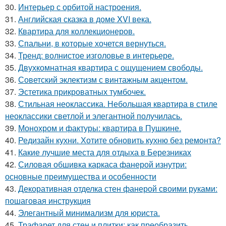
30.
Интерьер с орбитой настроения.
31.
Английская сказка в доме XVI века.
32.
Квартира для коллекционеров.
33.
Спальни, в которые хочется вернуться.
34.
Тренд: волнистое изголовье в интерьере.
35.
Двухкомнатная квартира с ощущением свободы.
36.
Советский эклектизм с винтажным акцентом.
37.
Эстетика прикроватных тумбочек.
38.
Стильная неоклассика. Небольшая квартира в стиле
неоклассики светлой и элегантной получилась.
39.
Монохром и фактуры: квартира в Пушкине.
40.
Редизайн кухни. Хотите обновить кухню без ремонта?
41.
Какие лучшие места для отдыха в Березниках
42.
Силовая обшивка каркаса фанерой изнутри:
основные преимущества и особенности
43.
Декоративная отделка стен фанерой своими руками:
пошаговая инструкция
44.
Элегантный минимализм для юриста.
45.
Трафарет для стен и плитки: как преобразить