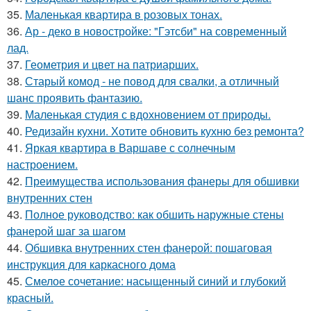
35.
Маленькая квартира в розовых тонах.
36.
Ар - деко в новостройке: "Гэтсби" на современный
лад.
37.
Геометрия и цвет на патриарших.
38.
Старый комод - не повод для свалки, а отличный
шанс проявить фантазию.
39.
Маленькая студия с вдохновением от природы.
40.
Редизайн кухни. Хотите обновить кухню без ремонта?
41.
Яркая квартира в Варшаве с солнечным
настроением.
42.
Преимущества использования фанеры для обшивки
внутренних стен
43.
Полное руководство: как обшить наружные стены
фанерой шаг за шагом
44.
Обшивка внутренних стен фанерой: пошаговая
инструкция для каркасного дома
45.
Смелое сочетание: насыщенный синий и глубокий
красный.