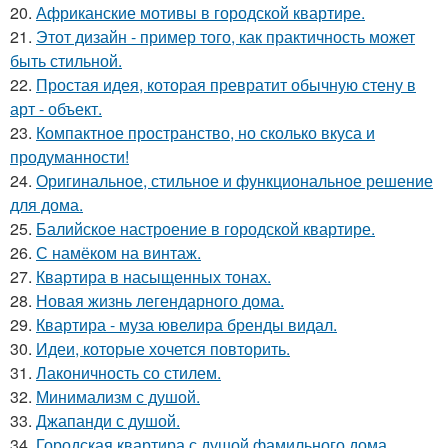
20.
Африканские мотивы в городской квартире.
21.
Этот дизайн - пример того, как практичность может
быть стильной.
22.
Простая идея, которая превратит обычную стену в
арт - объект.
23.
Компактное пространство, но сколько вкуса и
продуманности!
24.
Оригинальное, стильное и функциональное решение
для дома.
25.
Балийское настроение в городской квартире.
26.
С намёком на винтаж.
27.
Квартира в насыщенных тонах.
28.
Новая жизнь легендарного дома.
29.
Квартира - муза ювелира бренды видал.
30.
Идеи, которые хочется повторить.
31.
Лаконичность со стилем.
32.
Минимализм с душой.
33.
Джапанди с душой.
34.
Городская квартира с душой фамильного дома.