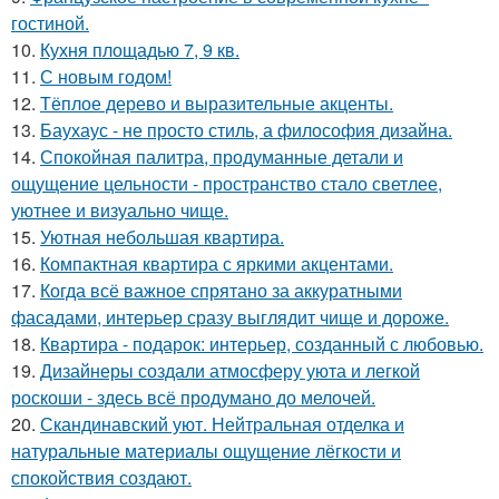
гостиной.
10.
Кухня площадью 7, 9 кв.
11.
С новым годом!
12.
Тёплое дерево и выразительные акценты.
13.
Баухаус - не просто стиль, а философия дизайна.
14.
Спокойная палитра, продуманные детали и
ощущение цельности - пространство стало светлее,
уютнее и визуально чище.
15.
Уютная небольшая квартира.
16.
Компактная квартира с яркими акцентами.
17.
Когда всё важное спрятано за аккуратными
фасадами, интерьер сразу выглядит чище и дороже.
18.
Квартира - подарок: интерьер, созданный с любовью.
19.
Дизайнеры создали атмосферу уюта и легкой
роскоши - здесь всё продумано до мелочей.
20.
Скандинавский уют. Нейтральная отделка и
натуральные материалы ощущение лёгкости и
спокойствия создают.