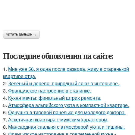
читать дальше →
Последние обновления на сайте:
1.
Мне уже 56, я одна после развода, живу в старенькой
квартире отца.
2.
Зелёный и дерево: природный союз в интерьере.
3.
Французское настроение в сталинке.
4.
Кухня мечты: финальный штрих ремонта.
5.
Атмосфера альпийского уюта в компактной квартире.
6.
Однушка в типовой панельке для молодого доктора.
7.
Аскетичная квартира с мужским характером.
8.
Мансардная спальня с атмосферой уюта и тишины.
9.
Французское настроение в современной кухне -