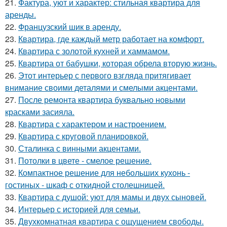
21.
Фактура, уют и характер: стильная квартира для
аренды.
22.
Французский шик в аренду.
23.
Квартира, где каждый метр работает на комфорт.
24.
Квартира с золотой кухней и хаммамом.
25.
Квартира от бабушки, которая обрела вторую жизнь.
26.
Этот интерьер с первого взгляда притягивает
внимание своими деталями и смелыми акцентами.
27.
После ремонта квартира буквально новыми
красками засияла.
28.
Квартира с характером и настроением.
29.
Квартира с круговой планировкой.
30.
Сталинка с винными акцентами.
31.
Потолки в цвете - смелое решение.
32.
Компактное решение для небольших кухонь -
гостиных - шкаф с откидной столешницей.
33.
Квартира с душой: уют для мамы и двух сыновей.
34.
Интерьер с историей для семьи.
35.
Двухкомнатная квартира с ощущением свободы.