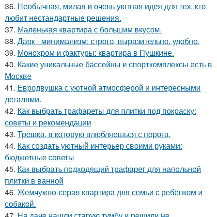
36.
Необычная, милая и очень уютная идея для тех, кто
любит нестандартные решения.
37.
Маленькая квартира с большим вкусом.
38.
Дарк - минимализм: строго, выразительно, удобно.
39.
Монохром и фактуры: квартира в Пушкине.
40.
Какие уникальные бассейны и спорткомплексы есть в
Москве
41.
Евродвушка с уютной атмосферой и интересными
деталями.
42.
Как выбрать трафареты для плитки под покраску:
советы и рекомендации
43.
Трёшка, в которую влюбляешься с порога.
44.
Как создать уютный интерьер своими руками:
бюджетные советы
45.
Как выбрать подходящий трафарет для напольной
плитки в ванной
46.
Жемчужно-серая квартира для семьи с ребёнком и
собакой.
47.
На даче нашли старую тумбу и решили не