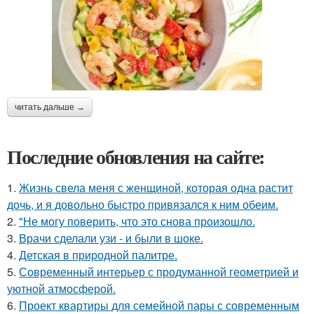
читать дальше →
Последние обновления на сайте:
1.
Жизнь свела меня с женщиной, которая одна растит
дочь, и я довольно быстро привязался к ним обеим.
2.
"Не могу поверить, что это снова произошло.
3.
Врачи сделали узи - и были в шоке.
4.
Детская в природной палитре.
5.
Современный интерьер с продуманной геометрией и
уютной атмосферой.
6.
Проект квартиры для семейной пары с современным