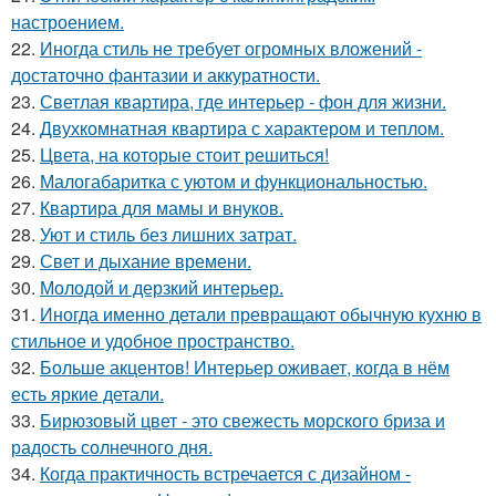
настроением.
22.
Иногда стиль не требует огромных вложений -
достаточно фантазии и аккуратности.
23.
Светлая квартира, где интерьер - фон для жизни.
24.
Двухкомнатная квартира с характером и теплом.
25.
Цвета, на которые стоит решиться!
26.
Малогабаритка с уютом и функциональностью.
27.
Квартира для мамы и внуков.
28.
Уют и стиль без лишних затрат.
29.
Свет и дыхание времени.
30.
Молодой и дерзкий интерьер.
31.
Иногда именно детали превращают обычную кухню в
стильное и удобное пространство.
32.
Больше акцентов! Интерьер оживает, когда в нём
есть яркие детали.
33.
Бирюзовый цвет - это свежесть морского бриза и
радость солнечного дня.
34.
Когда практичность встречается с дизайном -