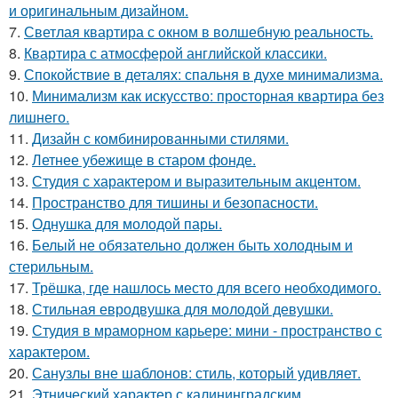
и оригинальным дизайном.
7.
Светлая квартира с окном в волшебную реальность.
8.
Квартира с атмосферой английской классики.
9.
Спокойствие в деталях: спальня в духе минимализма.
10.
Минимализм как искусство: просторная квартира без
лишнего.
11.
Дизайн с комбинированными стилями.
12.
Летнее убежище в старом фонде.
13.
Студия с характером и выразительным акцентом.
14.
Пространство для тишины и безопасности.
15.
Однушка для молодой пары.
16.
Белый не обязательно должен быть холодным и
стерильным.
17.
Трёшка, где нашлось место для всего необходимого.
18.
Стильная евродвушка для молодой девушки.
19.
Студия в мраморном карьере: мини - пространство с
характером.
20.
Санузлы вне шаблонов: стиль, который удивляет.
21.
Этнический характер с калининградским