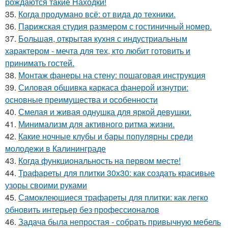
рождаются такие Находки!
35.
Когда продумано всё: от вида до техники.
36.
Парижская студия размером с гостиничный номер.
37.
Большая, открытая кухня с индустриальным
характером - мечта для тех, кто любит готовить и
принимать гостей.
38.
Монтаж фанеры на стену: пошаговая инструкция
39.
Силовая обшивка каркаса фанерой изнутри:
основные преимущества и особенности
40.
Смелая и живая однушка для яркой девушки.
41.
Минимализм для активного ритма жизни.
42.
Какие ночные клубы и бары популярны среди
молодежи в Калининграде
43.
Когда функциональность на первом месте!
44.
Трафареты для плитки 30х30: как создать красивые
узоры своими руками
45.
Самоклеющиеся трафареты для плитки: как легко
обновить интерьер без профессионалов
46.
Задача была непростая - собрать привычную мебель