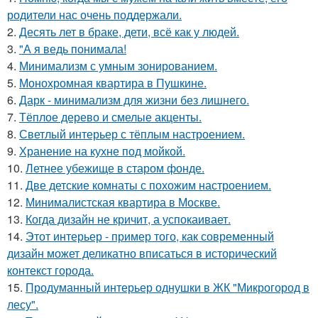
родители нас очень поддержали.
2.
Десять лет в браке, дети, всё как у людей.
3.
"А я ведь понимала!
4.
Минимализм с умным зонированием.
5.
Монохромная квартира в Пушкине.
6.
Дарк - минимализм для жизни без лишнего.
7.
Тёплое дерево и смелые акценты.
8.
Светлый интерьер с тёплым настроением.
9.
Хранение на кухне под мойкой.
10.
Летнее убежище в старом фонде.
11.
Две детские комнаты с похожим настроением.
12.
Минималистская квартира в Москве.
13.
Когда дизайн не кричит, а успокаивает.
14.
Этот интерьер - пример того, как современный
дизайн может деликатно вписаться в исторический
контекст города.
15.
Продуманный интерьер однушки в ЖК "Микрогород в
лесу".