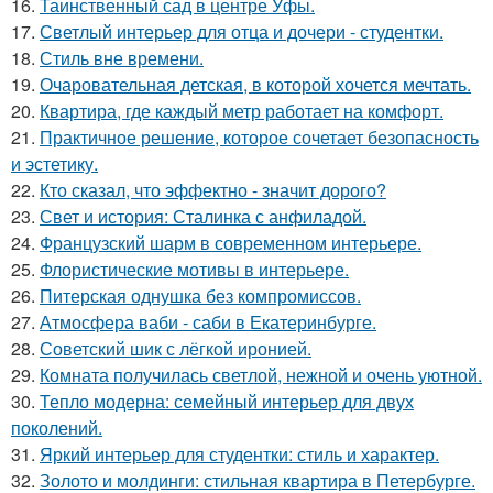
16.
Таинственный сад в центре Уфы.
17.
Светлый интерьер для отца и дочери - студентки.
18.
Стиль вне времени.
19.
Очаровательная детская, в которой хочется мечтать.
20.
Квартира, где каждый метр работает на комфорт.
21.
Практичное решение, которое сочетает безопасность
и эстетику.
22.
Кто сказал, что эффектно - значит дорого?
23.
Свет и история: Сталинка с анфиладой.
24.
Французский шарм в современном интерьере.
25.
Флористические мотивы в интерьере.
26.
Питерская однушка без компромиссов.
27.
Атмосфера ваби - саби в Екатеринбурге.
28.
Советский шик с лёгкой иронией.
29.
Комната получилась светлой, нежной и очень уютной.
30.
Тепло модерна: семейный интерьер для двух
поколений.
31.
Яркий интерьер для студентки: стиль и характер.
32.
Золото и молдинги: стильная квартира в Петербурге.