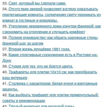
33.
Свет, который вы сделали сами.
34.
Отсутствие дверей позволяет взгляду охватывать
прилегающие комнаты, солнечному свету проникать из
комнат в гостиные и коридоры.
35.
Утепление деревянного дома изнутри фанерой: как
сэкономить на отоплении и улучшить комфорт
36.
Полное руководство: как обшить наружные стены
фанерой шаг за шагом
37.
Вторая жизнь хрущёвки 1961 года.
38.
Какие спортивные сооружения есть в Ростове-на-
Дону
39.
Студия для тех, кто не боится цвета.
40.
Трафареты для плитки 10х10 см: как преобразить
ваш интерьер
41.
Сталинка с характером: белая кухня и винтажные
акценты.
42.
Как выбрать трафарет для плитки прямоугольный:
советы и рекомендации
43.
Тёплый интерьер для молодой пары.