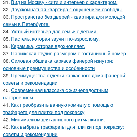
31.
Вид на Москву - сити и интерьер с характером.
32.
Двухкомнатная квартира с ощущением свободы.
33.
Пространство без дверей - квартира для молодой
семьи в Петербурге.
34.
Уютный интерьер для семьи с детьми.
35.
Пастель, которая звучит по-взрослому.
36.
Керамика, которая вдохновляет.
37.
Парижская студия размером с гостиничный номер.
38.
Силовая обшивка каркаса фанерой изнутри:
основные преимущества и особенности
39.
Преимущества отделки каркасного дома фанерой:
советы и рекомендации
40.
Современная классика с жизнерадостным
настроением.
41.
Как преобразить ванную комнату с помощью
трафарета для плитки под покраску
42.
Минимализм для активного ритма жизни.
43.
Как выбрать трафареты для плитки под покраску:
советы и рекомендации