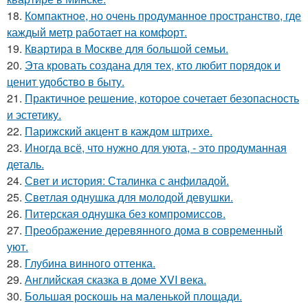
18.
Компактное, но очень продуманное пространство, где
каждый метр работает на комфорт.
19.
Квартира в Москве для большой семьи.
20.
Эта кровать создана для тех, кто любит порядок и
ценит удобство в быту.
21.
Практичное решение, которое сочетает безопасность
и эстетику.
22.
Парижский акцент в каждом штрихе.
23.
Иногда всё, что нужно для уюта, - это продуманная
деталь.
24.
Свет и история: Сталинка с анфиладой.
25.
Светлая однушка для молодой девушки.
26.
Питерская однушка без компромиссов.
27.
Преображение деревянного дома в современный
уют.
28.
Глубина винного оттенка.
29.
Английская сказка в доме XVI века.
30.
Большая роскошь на маленькой площади.