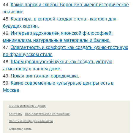
44.
Какие парки и скверы Воронежа имеют историческое
значение
45.
Квартира, в которой каждая стена - как фон для
будущих картин.
46.
Интерьер вдохновлён японской философией:
минимализм, натуральные материалы и баланс.
47.
Элегантность и комфорт: как создать кухню-гостиную
во французском стиле
48.
Шарм французской кухни: как создать уютную
атмосферу в вашем доме
49.
Яркая винтажная евродвушка.
50.
Какие современные культурные центры есть в
Москве
© 2026 Интерьер и декор
Контакты
Пользовательское соглашение
Политика конфидециальности
Обратная связь