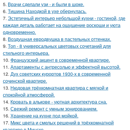
5.
Врачи сделали узи - и были в шоке.
6.
Тишина Находкой в ухе обернулась.
7.
Эстетичный интерьер небольшой кухни - гостиной, где
каждая деталь работает на ощущение роскоши и уюта
одновременно.
8.
Воздушная евродвушка в пастельных оттенках.
9.
Топ - 8 универсальных цветовых сочетаний для
стильного интерьера.
10.
Французский акцент в современной квартире.
11.
Апартаменты с антресолью и эффектной высотой.
12.
Дух советских курортов 1930-х в современной
сочинской квартире.
13.
Нюдовая трёхкомнатная квартира с мягкой и
спокойной атмосферой.
14.
Кровать в алькове - уютная архитектура сна.
15.
Свежий ремонт с умным зонированием.
16.
Хранение на кухне под мойкой.
17.
Микс цвета и смелых решений в трёхкомнатной
квартире в Минске.