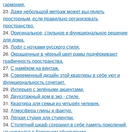
гармония.
23.
Даже небольшой метраж может выглядеть
просторным, если правильно организовать
пространство.
24.
Оригинальное, стильное и функциональное решение
для дома.
25.
Лофт с нотками русского стиля.
26.
Окрашенные в чёрный цвет рамы подчёркивают
графичность пространства.
27.
С намёком на винтаж.
28.
Современный дизайн этой квартиры в себе уют и
функциональность сочетает.
29.
Интерьер с зелёными акцентами.
30.
Двухэтажный дом в эко - стиле.
31.
Квартира для семьи из четырёх человек.
32.
Атмосфера глины и фактур.
33.
Лёгкая студия для студентки.
34.
Столетний шкаф сохранил в себе память поколений,
но нуждался в бережном обновлении.