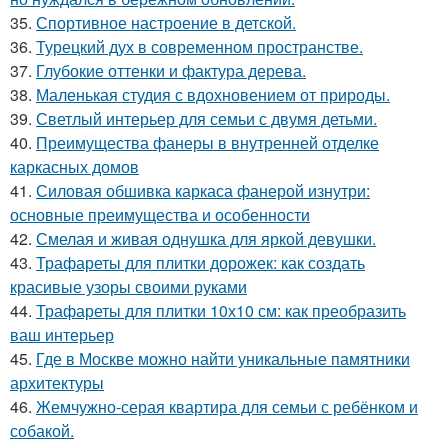
35.
Спортивное настроение в детской.
36.
Турецкий дух в современном пространстве.
37.
Глубокие оттенки и фактура дерева.
38.
Маленькая студия с вдохновением от природы.
39.
Светлый интерьер для семьи с двумя детьми.
40.
Преимущества фанеры в внутренней отделке
каркасных домов
41.
Силовая обшивка каркаса фанерой изнутри:
основные преимущества и особенности
42.
Смелая и живая однушка для яркой девушки.
43.
Трафареты для плитки дорожек: как создать
красивые узоры своими руками
44.
Трафареты для плитки 10х10 см: как преобразить
ваш интерьер
45.
Где в Москве можно найти уникальные памятники
архитектуры
46.
Жемчужно-серая квартира для семьи с ребёнком и
собакой.