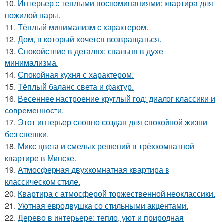
10.
Интерьер с теплыми воспоминаниями: квартира для
пожилой пары.
11.
Тёплый минимализм с характером.
12.
Дом, в который хочется возвращаться.
13.
Спокойствие в деталях: спальня в духе
минимализма.
14.
Спокойная кухня с характером.
15.
Тёплый баланс света и фактур.
16.
Весеннее настроение круглый год: диалог классики и
современности.
17.
Этот интерьер словно создан для спокойной жизни
без спешки.
18.
Микс цвета и смелых решений в трёхкомнатной
квартире в Минске.
19.
Атмосферная двухкомнатная квартира в
классическом стиле.
20.
Квартира с атмосферой торжественной неоклассики.
21.
Уютная евродвушка со стильными акцентами.
22.
Дерево в интерьере: тепло, уют и природная