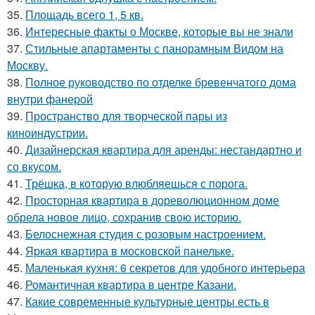
35.
Площадь всего 1, 5 кв.
36.
Интересные факты о Москве, которые вы не знали
37.
Стильные апартаменты с панорамным Видом на
Москву.
38.
Полное руководство по отделке бревенчатого дома
внутри фанерой
39.
Пространство для творческой пары из
киноиндустрии.
40.
Дизайнерская квартира для аренды: нестандартно и
со вкусом.
41.
Трёшка, в которую влюбляешься с порога.
42.
Просторная квартира в дореволюционном доме
обрела новое лицо, сохранив свою историю.
43.
Белоснежная студия с розовым настроением.
44.
Яркая квартира в московской панельке.
45.
Маленькая кухня: 6 секретов для удобного интерьера
46.
Романтичная квартира в центре Казани.
47.
Какие современные культурные центры есть в