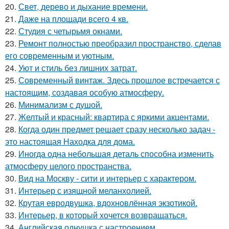
20.
Свет, дерево и дыхание времени.
21.
Даже на площади всего 4 кв.
22.
Студия с четырьмя окнами.
23.
Ремонт полностью преобразил пространство, сделав
его современным и уютным.
24.
Уют и стиль без лишних затрат.
25.
Современный винтаж. Здесь прошлое встречается с
настоящим, создавая особую атмосферу.
26.
Минимализм с душой.
27.
Желтый и красный: квартира с яркими акцентами.
28.
Когда один предмет решает сразу несколько задач -
это настоящая Находка для дома.
29.
Иногда одна небольшая деталь способна изменить
атмосферу целого пространства.
30.
Вид на Москву - сити и интерьер с характером.
31.
Интерьер с изящной меланхолией.
32.
Крутая евродвушка, вдохновлённая экзотикой.
33.
Интерьер, в который хочется возвращаться.
34.
Английская однушка с настроением.