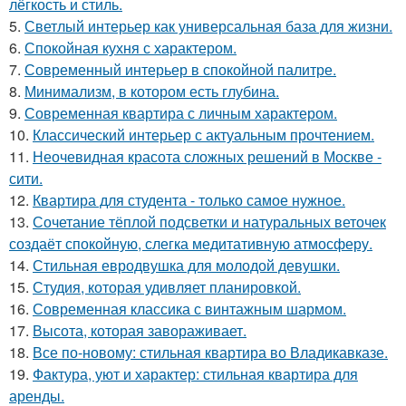
лёгкость и стиль.
5.
Светлый интерьер как универсальная база для жизни.
6.
Спокойная кухня с характером.
7.
Современный интерьер в спокойной палитре.
8.
Минимализм, в котором есть глубина.
9.
Современная квартира с личным характером.
10.
Классический интерьер с актуальным прочтением.
11.
Неочевидная красота сложных решений в Москве -
сити.
12.
Квартира для студента - только самое нужное.
13.
Сочетание тёплой подсветки и натуральных веточек
создаёт спокойную, слегка медитативную атмосферу.
14.
Стильная евродвушка для молодой девушки.
15.
Студия, которая удивляет планировкой.
16.
Современная классика с винтажным шармом.
17.
Высота, которая завораживает.
18.
Все по-новому: стильная квартира во Владикавказе.
19.
Фактура, уют и характер: стильная квартира для
аренды.