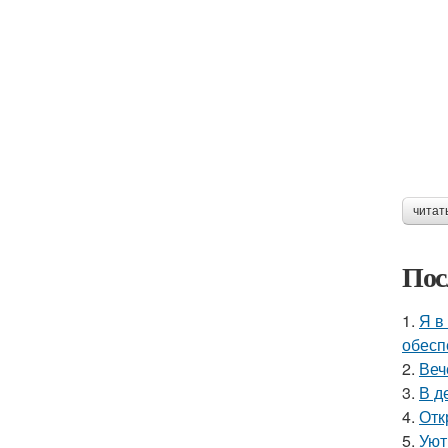
читат
Пос
1.
Я в
обесп
2.
Веч
3.
В д
4.
Отк
5.
Уют