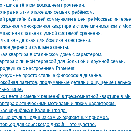
о - шик в тёплом домашнем прочтении.
ртира на 51-м этаже для семьи с ребёнком.
ий редизайн бывшей коммуналки в центре Москвы: интерьер 
ржанная монохромная квартира в стиле минимализм в Мос
мпактная спальня с умной системой хранения.
лышка - детская для братика и сестрёнки.
плое дерево и смелые акценты.
кая квартира в сталинском доме с характером.
артира с личной террасой для большой и дружной семьи.
родвушка с настроением Pinterest.
ухаус - не просто стиль, а философия дизайна.
окойная палитра, продуманные детали и ощущение цельност
льно чище.
кс цвета и смелых решений в трёхкомнатной квартире в Ми
артира с этническими мотивами и ярким характером.
кая хрущёвка в Калининграде.
зные стулья - один из самых эффектных приёмов.
терьер для себя: когда дизайн - это чувство.