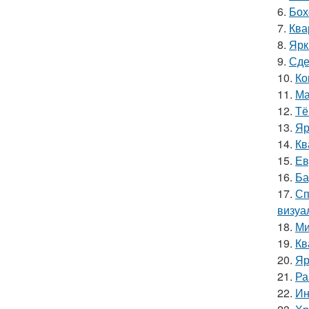
6.
Бох
7.
Ква
8.
Ярк
9.
Сде
10.
Ко
11.
Ма
12.
Тё
13.
Яр
14.
Кв
15.
Ев
16.
Ба
17.
Сп
визуа
18.
Ми
19.
Кв
20.
Яр
21.
Ра
22.
Ин