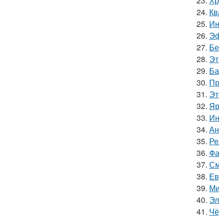
23.
Хр
24.
Кв
25.
Ин
26.
Эф
27.
Бе
28.
Эт
29.
Ба
30.
Пр
31.
Эт
32.
Яр
33.
Ин
34.
Ан
35.
Ре
36.
Фа
37.
См
38.
Ев
39.
Ми
40.
Эл
41.
Чё