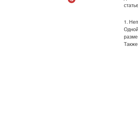
стать
1. Не
Одной
разме
Также