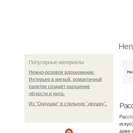
Неп
Популярные материалы
Не
Нежно-розовое вдохновение.
Интерьер в мягкой, романтичной
палитре создаёт ощущение
лёгкости и уюта.
Из "Однушки" в стильную "двушку".
Расс
Расст
искус
даже 