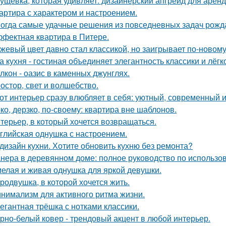
ущёвка, которая удивляет: дизайнерский апгрейд для аренд
артира с характером и настроением.
огда самые удачные решения из повседневных задач рожд
фектная квартира в Питере.
жевый цвет давно стал классикой, но заигрывает по-новому
а кухня - гостиная объединяет элегантность классики и лёгк
лкон - оазис в каменных джунглях.
остор, свет и волшебство.
от интерьер сразу влюбляет в себя: уютный, современный и
ко, дерзко, по-своему: квартира вне шаблонов.
терьер, в который хочется возвращаться.
глийская однушка с настроением.
дизайн кухни. Хотите обновить кухню без ремонта?
нера в деревянном доме: полное руководство по использо
елая и живая однушка для яркой девушки.
родвушка, в которой хочется жить.
нимализм для активного ритма жизни.
егантная трёшка с нотками классики.
рно-белый ковер - трендовый акцент в любой интерьер.