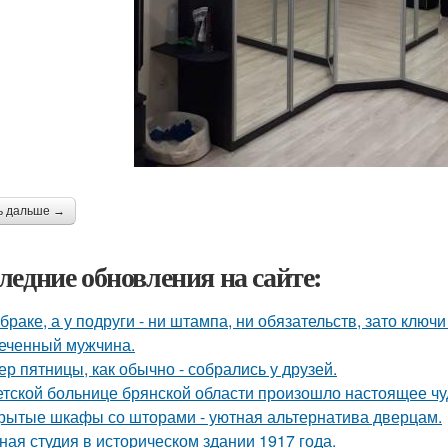
ь дальше →
ледние обновления на сайте:
 браке, а у подруги - ни штампа, ни обязательств, зато ключ
еченный мужчина.
ер пятницы, как обычно - собрались у друзей.
етской больнице брянской области произошло настоящее чу
рытые шкафы со шторами - уютная альтернатива дверцам.
ная студия в историческом здании 1917 года.