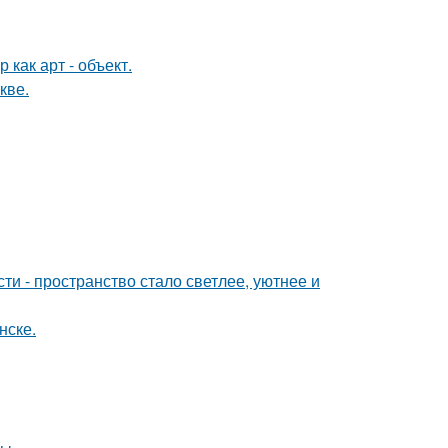
как арт - объект.
кве.
и - пространство стало светлее, уютнее и
нске.