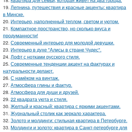
18.
Квартира для семьи, которая живёт на два города.
19.
Лепнина, путешествия и красные акценты: квартира
в Минске.
20.
Интерьер, наполненный теплом, светом и уютом.
21.
Компактное пространство, но сколько вкуса и
продуманности!
22.
Современный интерьер для молодой девушки.
23.
Интерьер в духе "Алисы в стране Чудес".
24.
Лофт с нотками русского стиля.
25.
Современные тенденции акцент на фактурах и
натуральности делают.
26.
С намёком на винтаж.
27.
Атмосфера глины и фактур.
28.
Атмосфера для души и друзей.
29.
22 квадрата уюта и стиля.
30.
Желтый и красный: квартира с яркими акцентами.
31.
Журнальный столик как зеркало характера.
32.
Золото и молдинги: стильная квартира в Петербурге.
33.
Молдинги и золото: квартира в Санкт-петербурге для