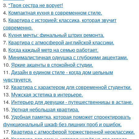
3.
"Твоя сестра не ворует!
4.
Компактная кухня в современном стиле.
5.
Квартира с историей: классика, которая звучит
современно.
6.
Кухня мечты: финальный штрих ремонта.
7.
Квартира с атмосферой английской классики.
8.
Когда каждый метр на семью работает.
9.
Минималистичная однушка с глубокими акцентами.
10.
Яркие акценты в спокойной студии.
11.
Дизайн в едином стиле - когда дом цельным
чувствуется.
12.
Квартира с характером для современной студентки.
13.
Мужская эстетика в интерьере.
14.
Интерьер для девушки - путешественницы в астане.
15.
Уютная небольшая квартира.
16.
Удобная памятка, которая поможет спроектировать
функциональный шкаф без лишних проб и ошибок.
17.
Квартира с атмосферой торжественной неоклассики.