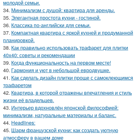
молодой семьи.
34.
Минимализм с душой: квартира для аренды.
35.
Элегантная простота кухни - гостиной.
36.
Классика по-английски для семьи.
37.
Компактная квартира с яркой кухней и продуманной
планировкой.
38.
Как правильно использовать трафарет для плитки
40x40: советы и рекомендации
39.
Когда функциональность на первом месте!
40.
Гармония и уют в небольшой евродвушке.
41.
Как сделать дизайн плитки проще с самоклеющимся
трафаретом
42.
Квартира, в которой отражены впечатления и стиль
жизни её владельцев.
43.
Интерьер вдохновлён японской философией:
минимализм, натуральные материалы и баланс.
44.
Headlines:
45.
Шарм французской кухни: как создать уютную
атмосферу в вашем доме