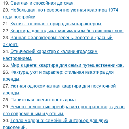
19.
Светлая и спокойная детская.
20.
Небольшая, но невероятно уютная квартира 1974
года постройки.
21.
Кухня - гостиная с природным характером.
22.
Квартира для отдыха: минимализм без лишних слов.
23.
Ванная с характером: зелень, золото и красный
акцент.
24.
Этнический характер с калининградским
настроением.
25.
Мир в цвете: квартира для семьи путешественников.
26.
Фактура, уют и характер: стильная квартира для
аренды.
27.
Уютная однокомнатная квартира для посуточной
аренды.
28.
Парижская элегантность дома.
29.
Ремонт полностью преобразил пространство, сделав
его современным и уютным.
30.
Тепло модерна: семейный интерьер для двух
поколений.