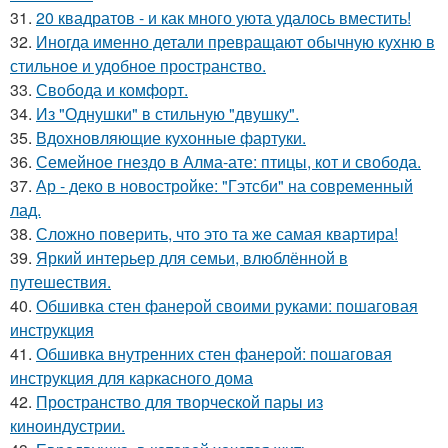
31.
20 квадратов - и как много уюта удалось вместить!
32.
Иногда именно детали превращают обычную кухню в
стильное и удобное пространство.
33.
Свобода и комфорт.
34.
Из "Однушки" в стильную "двушку".
35.
Вдохновляющие кухонные фартуки.
36.
Семейное гнездо в Алма-ате: птицы, кот и свобода.
37.
Ар - деко в новостройке: "Гэтсби" на современный
лад.
38.
Сложно поверить, что это та же самая квартира!
39.
Яркий интерьер для семьи, влюблённой в
путешествия.
40.
Обшивка стен фанерой своими руками: пошаговая
инструкция
41.
Обшивка внутренних стен фанерой: пошаговая
инструкция для каркасного дома
42.
Пространство для творческой пары из
киноиндустрии.