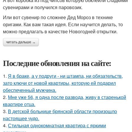
А вот коробка из под чипсов которую обклеили сладкими
сувенирами и получился паровозик.
Или вот сувенир по сложнее Дед Мороз в технике
оригами. Как вам такая идея. Если научится делать, то
можно предлагать в качестве Новогодней открытки.
читать дальше →
Последние обновления на сайте:
1.
Я в браке, а у подруги - ни штампа, ни обязательств,
зато ключи от новой квартиры, которую ей подарил
обеспеченный мужчина.
2.
Мне уже 56, я одна после развода, живу в старенькой
квартире отца.
3.
В детской больнице брянской области произошло
настоящее чудо.
4.
Стильная однокомнатная квартира с яркими