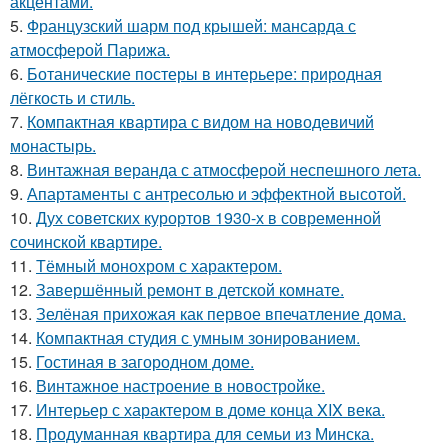
акцентами.
5.
Французский шарм под крышей: мансарда с
атмосферой Парижа.
6.
Ботанические постеры в интерьере: природная
лёгкость и стиль.
7.
Компактная квартира с видом на новодевичий
монастырь.
8.
Винтажная веранда с атмосферой неспешного лета.
9.
Апартаменты с антресолью и эффектной высотой.
10.
Дух советских курортов 1930-х в современной
сочинской квартире.
11.
Тёмный монохром с характером.
12.
Завершённый ремонт в детской комнате.
13.
Зелёная прихожая как первое впечатление дома.
14.
Компактная студия с умным зонированием.
15.
Гостиная в загородном доме.
16.
Винтажное настроение в новостройке.
17.
Интерьер с характером в доме конца XIX века.
18.
Продуманная квартира для семьи из Минска.