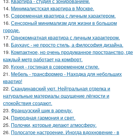
13.
Квартира - студия с зонированием.
14.
Минималистская квартира в Москве.
15.
Современная квартира с личным характером.
16.
Сенсорный минимализм для жизни в большом
городе.
17.
Однокомнатная квартира с личным характером.
18.
Баухаус - не просто стиль, а философия дизайна.
19.
Компактное, но очень продуманное пространство, где
каждый метр работает на комфорт.
20.
Кухня - гостиная в современном стиле.
21.
Мебель - трансформер - Находка для небольших
квартир!
22.
Скандинавский уют. Нейтральная отделка и
натуральные материалы ощущение лёгкости и
спокойствия создают.
23.
Французский шик в аренду.
24.
Природная гармония и свет.
25.
Полочки, которые делают атмосферу.
26.
Полосатое настроение. Иногда вдохновение - в