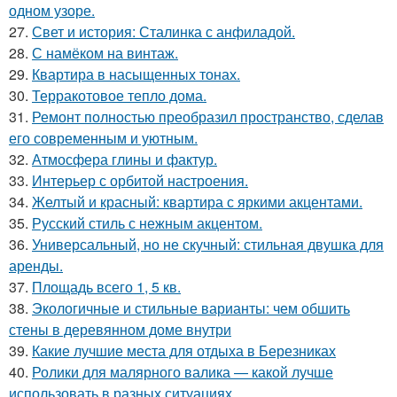
одном узоре.
27.
Свет и история: Сталинка с анфиладой.
28.
С намёком на винтаж.
29.
Квартира в насыщенных тонах.
30.
Терракотовое тепло дома.
31.
Ремонт полностью преобразил пространство, сделав
его современным и уютным.
32.
Атмосфера глины и фактур.
33.
Интерьер с орбитой настроения.
34.
Желтый и красный: квартира с яркими акцентами.
35.
Русский стиль с нежным акцентом.
36.
Универсальный, но не скучный: стильная двушка для
аренды.
37.
Площадь всего 1, 5 кв.
38.
Экологичные и стильные варианты: чем обшить
стены в деревянном доме внутри
39.
Какие лучшие места для отдыха в Березниках
40.
Ролики для малярного валика — какой лучше
использовать в разных ситуациях