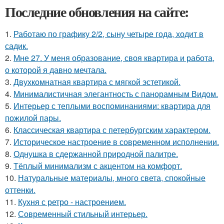
Последние обновления на сайте:
1.
Работаю по графику 2/2, сыну четыре года, ходит в
садик.
2.
Мне 27. У меня образование, своя квартира и работа,
о которой я давно мечтала.
3.
Двухкомнатная квартира с мягкой эстетикой.
4.
Минималистичная элегантность с панорамным Видом.
5.
Интерьер с теплыми воспоминаниями: квартира для
пожилой пары.
6.
Классическая квартира с петербургским характером.
7.
Историческое настроение в современном исполнении.
8.
Однушка в сдержанной природной палитре.
9.
Тёплый минимализм с акцентом на комфорт.
10.
Натуральные материалы, много света, спокойные
оттенки.
11.
Кухня с ретро - настроением.
12.
Современный стильный интерьер.