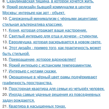
8.
Скандинавская тишина, в которой хочется жить.
9.
Яркий редизайн бывшей коммуналки в центре
Москвы: интерьер как арт - объект.
10.
Сдержанный минимализм с чёрными акцентами:
стильная альтернатива классике.
11.
Кухня, которая отражает ваше настроение.
12.
Светлый интерьер для отца и дочери - студентки.
13.
Евродвушка, которая раскрывается в новом свете.
14.
Этот дизайн - пример того, как практичность может
быть стильной.
15.
Превращение, которое вдохновляет!
16.
Яркий интерьер с испанским темпераментом.
17.
Интерьер с нотами сказки.
18.
Окрашенные в чёрный цвет рамы подчёркивают
графичность пространства.
19.
Просторная квартира для семьи из четырёх человек.
20.
Иногда самые удачные решения из повседневных
задач рождаются.
21.
Квартира в насыщенных тонах.