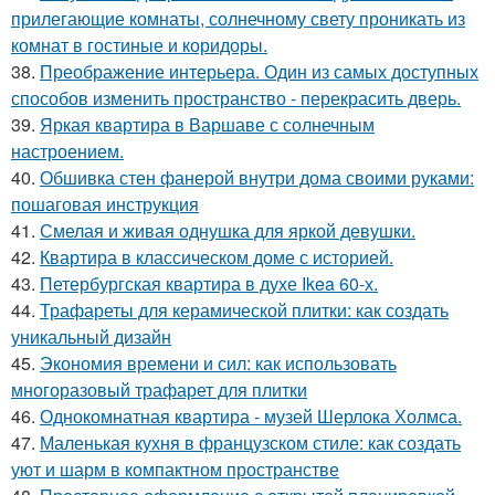
прилегающие комнаты, солнечному свету проникать из
комнат в гостиные и коридоры.
38.
Преображение интерьера. Один из самых доступных
способов изменить пространство - перекрасить дверь.
39.
Яркая квартира в Варшаве с солнечным
настроением.
40.
Обшивка стен фанерой внутри дома своими руками:
пошаговая инструкция
41.
Смелая и живая однушка для яркой девушки.
42.
Квартира в классическом доме с историей.
43.
Петербургская квартира в духе Ikea 60-х.
44.
Трафареты для керамической плитки: как создать
уникальный дизайн
45.
Экономия времени и сил: как использовать
многоразовый трафарет для плитки
46.
Однокомнатная квартира - музей Шерлока Холмса.
47.
Маленькая кухня в французском стиле: как создать
уют и шарм в компактном пространстве