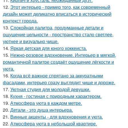
11.
Кирпич и хрусталь: неожиданный дуэт.
12.
Этот интерьер - пример того, как современный
дизайн может деликатно вписаться в исторический
контекст города.
13.
Спокойная палитра, продуманные детали и
ощущение цельности - пространство стало светлее,
уютнее и визуально чище.
14.
Яркая детская для юного хоккеиста.
15.
Нежно-розовое вдохновение. Интерьер в мягкой,
романтичной палитре создаёт ощущение лёгкости и
уюта.
16.
Когда всё важное спрятано за аккуратными
фасадами, интерьер сразу выглядит чище и дороже.
17.
Уютная студия для молодой девушки.
18.
Кухня - гостиная с природным характером.
19.
Атмосфера уюта в каждом метре.
20.
Детали - это душа интерьера.
21.
Винные акценты - для вдохновения и уюта.
22.
Атмосфера уюта в небольшой квартире.