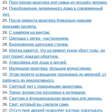
23.
Просторная квартира для семьи из четырёх человек.
24.
Преображение деревянного дома в современный
уют.
25.
После ремонта квартира буквально новыми
красками засияла.
26.
С намёком на винтаж.
27.
Однушка с ретро - настроением.
28.
Вдохновение шинуазри стилем.
29.
Иногда кажется, что на ремонт кухни уйдут годы, но
этот проект доказал обратное.
30.
Атмосфера для души и друзей.
31.
Маленькая квартира, большое впечатление.
32.
Этом проекте освещение продумано до мелочей: от
рабочего до декоративного.
33.
Светлый уют с природными акцентами.
34.
Тренд: волнистое изголовье в интерьере.
35.
Светлая и функциональная квартира для аренды.
36.
Свет, который вы сделали сами.
37.
Отсутствие дверей позволяет взгляду охватывать