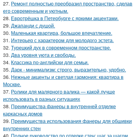
27.
Ремонт полностью преобразил пространство, сделав
его современным и уютным.
28.
Евротрёшка в Петербурге с яркими акцентами.
29.
Джапанди с душой.
30.
Маленькая квартира, большое впечатление.
31.
Интерьер с характером для молодого эстета.
32.
Турецкий дух в современном пространстве.
33.
Два уровня уюта и свободы.
34.
Классика по-английски для семьи.
35.
Дарк - минимализм: строго, выразительно, удобно.
36.
Нежные акценты и светлая гармония: квартира в
Москве.
37.
Ролики для малярного валика — какой лучше
использовать в разных ситуациях
38.
Преимущества фанеры в внутренней отделке
каркасных домов
39.
Преимущества использования фанеры для обшивки
внутренних стен
40.
Полное руководство по отделке стен: шаг за шагом