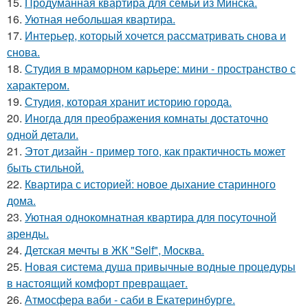
15.
Продуманная квартира для семьи из Минска.
16.
Уютная небольшая квартира.
17.
Интерьер, который хочется рассматривать снова и
снова.
18.
Студия в мраморном карьере: мини - пространство с
характером.
19.
Студия, которая хранит историю города.
20.
Иногда для преображения комнаты достаточно
одной детали.
21.
Этот дизайн - пример того, как практичность может
быть стильной.
22.
Квартира с историей: новое дыхание старинного
дома.
23.
Уютная однокомнатная квартира для посуточной
аренды.
24.
Детская мечты в ЖК "Self", Москва.
25.
Новая система душа привычные водные процедуры
в настоящий комфорт превращает.
26.
Атмосфера ваби - саби в Екатеринбурге.