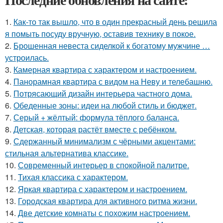
1.
Как-то так вышло, что в один прекрасный день решила
я помыть посуду вручную, оставив технику в покое.
2.
Брошенная невеста сиделкой к богатому мужчине …
устроилась.
3.
Камерная квартира с характером и настроением.
4.
Панорамная квартира с видом на Неву и телебашню.
5.
Потрясающий дизайн интерьера частного дома.
6.
Обеденные зоны: идеи на любой стиль и бюджет.
7.
Серый + жёлтый: формула тёплого баланса.
8.
Детская, которая растёт вместе с ребёнком.
9.
Сдержанный минимализм с чёрными акцентами:
стильная альтернатива классике.
10.
Современный интерьер в спокойной палитре.
11.
Тихая классика с характером.
12.
Яркая квартира с характером и настроением.
13.
Городская квартира для активного ритма жизни.
14.
Две детские комнаты с похожим настроением.