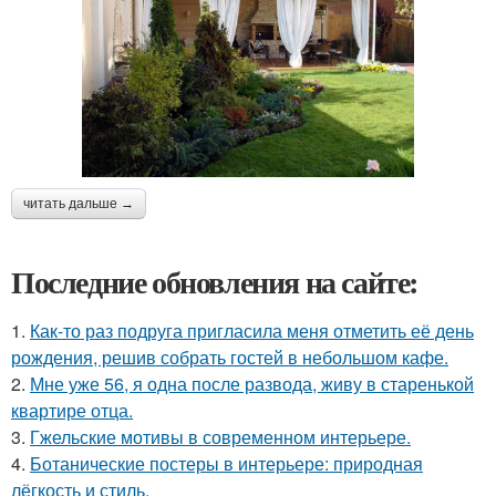
читать дальше →
Последние обновления на сайте:
1.
Как-то раз подруга пригласила меня отметить её день
рождения, решив собрать гостей в небольшом кафе.
2.
Мне уже 56, я одна после развода, живу в старенькой
квартире отца.
3.
Гжельские мотивы в современном интерьере.
4.
Ботанические постеры в интерьере: природная
лёгкость и стиль.