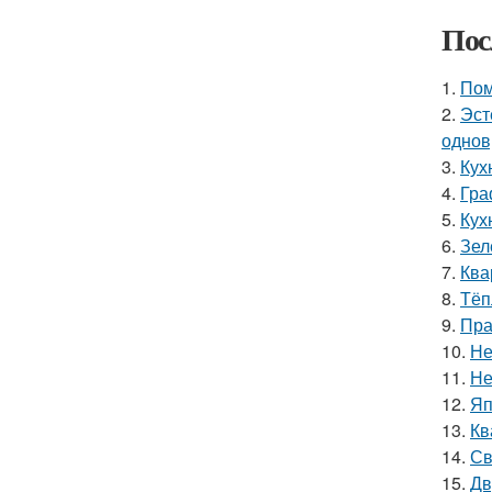
Пос
1.
Пом
2.
Эст
однов
3.
Кух
4.
Гра
5.
Кух
6.
Зел
7.
Ква
8.
Тёп
9.
Пра
10.
Не
11.
Не
12.
Яп
13.
Кв
14.
Св
15.
Дв