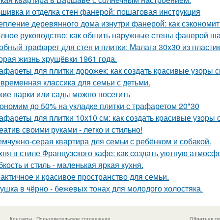
шивка и отделка стен фанерой: пошаговая инструкция
епление деревянного дома изнутри фанерой: как сэкономит
лное руководство: как обшить наружные стены фанерой ша
обный трафарет для стен и плитки: Малага 30х30 из пласти
орая жизнь хрущёвки 1961 года.
афареты для плитки дорожек: как создать красивые узоры 
временная классика для семьи с детьми.
кие парки или сады можно посетить
ономим до 50% на укладке плитки с трафаретом 20*30
афареты для плитки 10х10 см: как создать красивые узоры
еатив своими руками - легко и стильно!
мчужно-серая квартира для семьи с ребёнком и собакой.
хня в стиле Французского кафе: как создать уютную атмосф
бкость и стиль - маленькая яркая кухня.
актичное и красивое пространство для семьи.
ушка в чёрно - бежевых тонах для молодого холостяка.
Контакты
Пользовательское соглашение
Обратная св