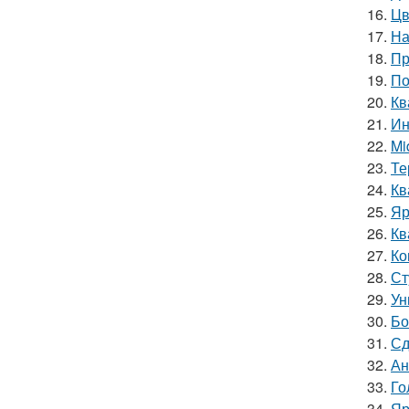
16.
Цв
17.
На
18.
Пр
19.
По
20.
Кв
21.
Ин
22.
Mi
23.
Те
24.
Кв
25.
Яр
26.
Кв
27.
Ко
28.
Ст
29.
Ун
30.
Бо
31.
Сд
32.
Ан
33.
Го
34.
Яр