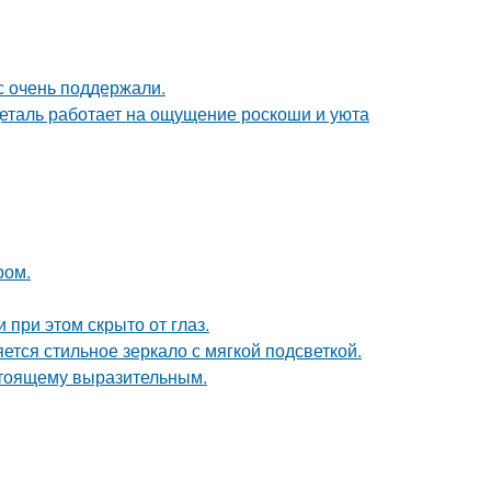
с очень поддержали.
деталь работает на ощущение роскоши и уюта
ром.
 при этом скрыто от глаз.
тся стильное зеркало с мягкой подсветкой.
стоящему выразительным.