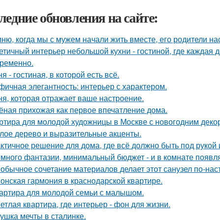
ледние обновления на сайте:
ню, когда мы с мужем начали жить вместе, его родители на
етичный интерьер небольшой кухни - гостиной, где каждая 
ременно.
ня - гостиная, в которой есть всё.
фичная элегантность: интерьер с характером.
ня, которая отражает ваше настроение.
ёная прихожая как первое впечатление дома.
ртира для молодой художницы в Москве с новогодним деко
лое дерево и выразительные акценты.
ктичное решение для дома, где всё должно быть под рукой и
много фантазии, минимальный бюджет - и в комнате появляе
обычное сочетание материалов делает этот санузел по-на
онская гармония в краснодарской квартире.
артира для молодой семьи с малышом.
етлая квартира, где интерьер - фон для жизни.
ушка мечты в сталинке.