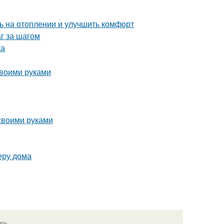
ь на отоплении и улучшить комфорт
г за шагом
ка
своими руками
 своими руками
еру дома
язь