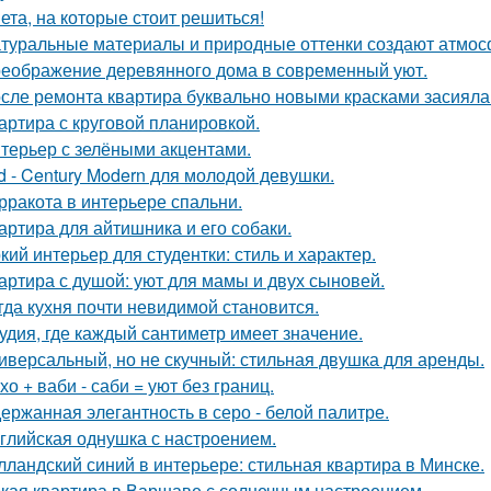
ета, на которые стоит решиться!
туральные материалы и природные оттенки создают атмосф
еображение деревянного дома в современный уют.
сле ремонта квартира буквально новыми красками засияла
артира с круговой планировкой.
терьер с зелёными акцентами.
d - Century Modern для молодой девушки.
рракота в интерьере спальни.
артира для айтишника и его собаки.
кий интерьер для студентки: стиль и характер.
артира с душой: уют для мамы и двух сыновей.
гда кухня почти невидимой становится.
удия, где каждый сантиметр имеет значение.
иверсальный, но не скучный: стильная двушка для аренды.
хо + ваби - саби = уют без границ.
ержанная элегантность в серо - белой палитре.
глийская однушка с настроением.
лландский синий в интерьере: стильная квартира в Минске.
кая квартира в Варшаве с солнечным настроением.