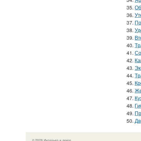
35.
Об
36.
Ут
37.
По
38.
Уд
39.
Вт
40.
Тр
41.
Со
42.
Ка
43.
Эк
44.
Тр
45.
Кр
46.
Же
47.
Ку
48.
Ги
49.
Пр
50.
Дв
© 2026 Интерьер и декор