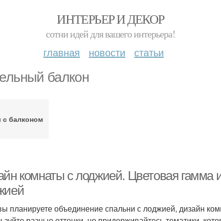
ИНТЕРЬЕР И ДЕКОР
сотни идей для вашего интерьера!
главная
новости
статьи
ельный балкон
 с балконом
айн комнаты с лоджией. Цветовая гамма и
жией
вы планируете объединение спальни с лоджией, дизайн ком
ьзуйте разные оттенки, но придерживайтесь тематики, кот