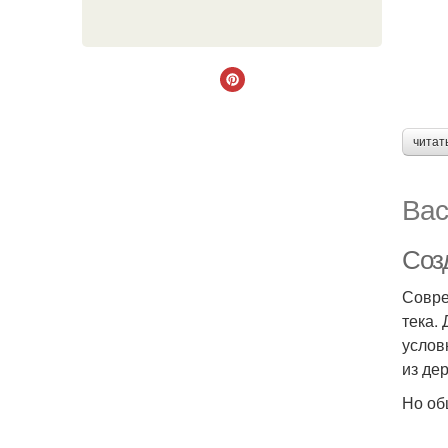
читат
Вас
Соз
Совре
тека.
услов
из де
Но об