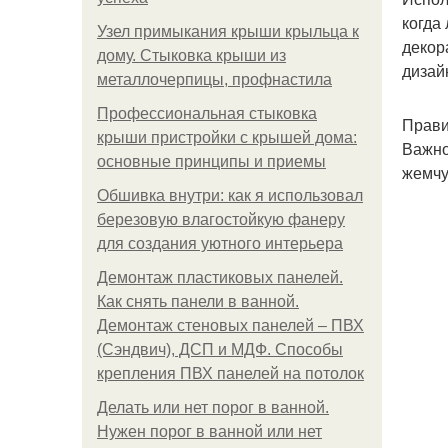
когда
Узел примыкания крыши крыльца к
декор
дому. Стыковка крыши из
дизай
металлочерпицы, профнастила
Профессиональная стыковка
Прави
крыши пристройки с крышей дома:
Важно
основные принципы и приемы
жемчу
Обшивка внутри: как я использовал
березовую влагостойкую фанеру
для создания уютного интерьера
Демонтаж пластиковых панелей.
Как снять панели в ванной.
Демонтаж стеновых панелей – ПВХ
(Сэндвич), ДСП и МДФ. Способы
крепления ПВХ панелей на потолок
Делать или нет порог в ванной.
Нужен порог в ванной или нет