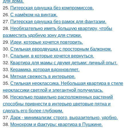
для дома.
25.
Питерская однушка без компромиссов.
26.
С намёком на винтаж.
27.
Питерская однушка без рамок для фантазии.
28.
Необязательно иметь большую квартиру, чтобы
разместить удобную зону для стирки.
29.
Идеи, которые хочется повторить.
30.
Стильная евродвушка с просторным балконом.
31.
Спальни, в которые хочется вернуться.
32.
Квартира для мамы с двумя детьми: личный опыт.
33.
Керамика, которая вдохновляет.
34.
Мятная свежесть в интерьере.
35.
Стильная неоклассика. Небольшая квартира в стиле
неоклассики светлой и элегантной получилась.
36.
Несколько правильно расположенных растений
способны привнести в интерьер цветовые пятна и
сделать его более глубоким.
37.
Дарк - минимализм: строго, выразительно, удобно.
38.
Монохром и фактуры: квартира в Пушкине.