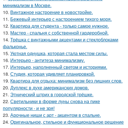
минимализм в Москве.
10.
Винтажное настроение в новостройке.
11.
Бежевый интерьер с настроением тихого моря.
12.
Квартира для студента - только самое нужное.
13.
Мастер - спальня с собственной гардеробной.
14.
Трёшка с винтажными акцентами и стеклоблоками
фальконье.
15.
Уютная однушка, которая стала местом силы.
16.
Интерьер - антитеза минимализму.
17.
Интерьер, наполненный светом и историями.
18.
Студия, которая удивляет планировкой.
19.
Квартира для отдыха: минимализм без лишних слов.
20.
Дуплекс в духе американских домов.
21.
Этнический штрих в городской трёшке.
22.
Светильники в форме луны снова на пике
популярности - и не зря!
23.
Арочные ниши с арт - акцентом в спальне.
24.
Оригинальное, стильное и функциональное решение