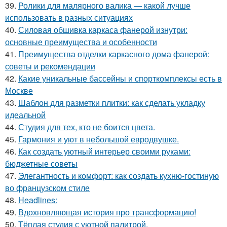
39.
Ролики для малярного валика — какой лучше
использовать в разных ситуациях
40.
Силовая обшивка каркаса фанерой изнутри:
основные преимущества и особенности
41.
Преимущества отделки каркасного дома фанерой:
советы и рекомендации
42.
Какие уникальные бассейны и спорткомплексы есть в
Москве
43.
Шаблон для разметки плитки: как сделать укладку
идеальной
44.
Студия для тех, кто не боится цвета.
45.
Гармония и уют в небольшой евродвушке.
46.
Как создать уютный интерьер своими руками:
бюджетные советы
47.
Элегантность и комфорт: как создать кухню-гостиную
во французском стиле
48.
Headlines:
49.
Вдохновляющая история про трансформацию!
50.
Тёплая студия с уютной палитрой.