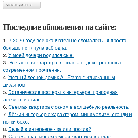
читать дальше →
Последние обновления на сайте:
1.
В 2020 году всё окончательно сломалось - я просто
больше не тянула всё одна.
2.
У моей дочери родился сын.
3.
Элегантная квартира в стиле ар - деко: роскошь в
современном прочтении.
4.
Уютный лесной домик A - Frame с изысканным
дизайном.
5.
Ботанические постеры в интерьере: природная
лёгкость и стиль.
6.
Светлая квартира с окном в волшебную реальность.
7.
Лёгкий интерьер с характером: минимализм, сканди и
нотки бохо.
8.
Белый в интерьере - за или против?
9.
Сдержанная монохромная квартира в стиле