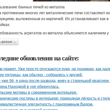
ьзование банных печей из металла
а протяжении многих лет металлические печи составляют 
рукциям, выложенным из кирпичей. Их устанавливают как в 
ойках.
ебованность агрегатов из металла объясняется наличием у
ь дальше →
ледние обновления на сайте:
м привет. Уже просто опускаются руки, не понимаю, как дал
ер пятницы, как обычно - собрались у друзей.
 уже 56, я одна после развода, живу в старенькой квартире 
ина Находкой в ухе обернулась.
льские мотивы в современном интерьере.
анические постеры в интерьере: природная лёгкость и стиль
ималистичная элегантность с панорамным Видом.
ная спальня в светлой палитре.