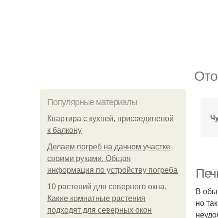
Ото
Популярные материалы
Ч
Квартира с кухней, присоединеной
к балкону
Делаем погреб на дачном участке
своими руками. Общая
информация по устройству погреба
Печ
10 растений для северного окна.
В обы
Какие комнатные растения
но та
подходят для северных окон
неудо