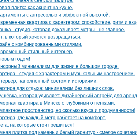
овая плитка как акцент на кухне.
артаменты с антресолью и эффектной высотой.
временная квартира с характером: спокойствие, ритм и акц
ошка - студия, которая доказывает: метры - не главное.
т, в который хочется возвращаться.
зайн с комбинированными стилями.
временный стильный интерьер.
новым годом!
нсорный минимализм для жизни в большом городе.
артира - студия с характером и музыкальным настроением.
терьер, наполненный светом и историями.
артира для отдыха: минимализм без лишних слов.
ущёвка, которая удивляет: дизайнерский апгрейд для аренд
мерная квартира в Минске с глубокими оттенками.
мпактное пространство, но сколько вкуса и продуманности!
артира, где каждый метр работает на комфорт.
ета, на которые стоит решиться!
мная плитка под камень и белый гарнитур - смелое сочетани