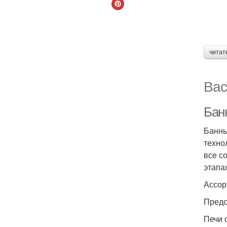
читат
Вас
Бан
Банны
техно
все с
этапа
Ассор
Предс
Печи 