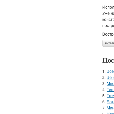
Испол
Уже н
конст
постр
Востр
читат
Пос
1.
Все
2.
Веч
3.
Мне
4.
Тиш
5.
Гже
6.
Бот
7.
Мин
8.
Неж