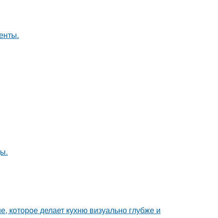
енты.
ы.
е, которое делает кухню визуально глубже и