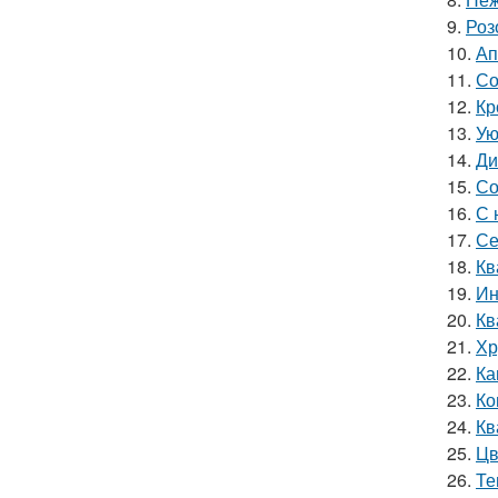
9.
Роз
10.
Ап
11.
Со
12.
Кр
13.
Ую
14.
Ди
15.
Со
16.
С 
17.
Се
18.
Кв
19.
Ин
20.
Кв
21.
Хр
22.
Ка
23.
Ко
24.
Кв
25.
Цв
26.
Те