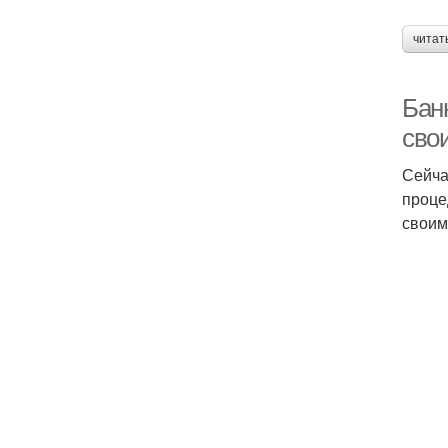
читат
Бан
сво
Сейча
проце
своим