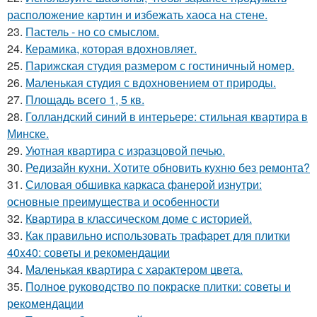
расположение картин и избежать хаоса на стене.
23.
Пастель - но со смыслом.
24.
Керамика, которая вдохновляет.
25.
Парижская студия размером с гостиничный номер.
26.
Маленькая студия с вдохновением от природы.
27.
Площадь всего 1, 5 кв.
28.
Голландский синий в интерьере: стильная квартира в
Минске.
29.
Уютная квартира с изразцовой печью.
30.
Редизайн кухни. Хотите обновить кухню без ремонта?
31.
Силовая обшивка каркаса фанерой изнутри:
основные преимущества и особенности
32.
Квартира в классическом доме с историей.
33.
Как правильно использовать трафарет для плитки
40x40: советы и рекомендации
34.
Маленькая квартира с характером цвета.
35.
Полное руководство по покраске плитки: советы и
рекомендации