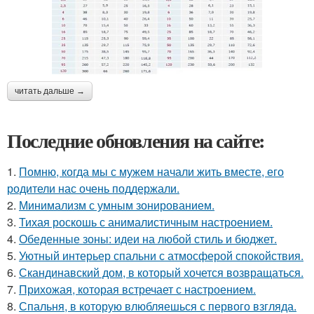
читать дальше →
Последние обновления на сайте:
1.
Помню, когда мы с мужем начали жить вместе, его
родители нас очень поддержали.
2.
Минимализм с умным зонированием.
3.
Тихая роскошь с анималистичным настроением.
4.
Обеденные зоны: идеи на любой стиль и бюджет.
5.
Уютный интерьер спальни с атмосферой спокойствия.
6.
Скандинавский дом, в который хочется возвращаться.
7.
Прихожая, которая встречает с настроением.
8.
Спальня, в которую влюбляешься с первого взгляда.