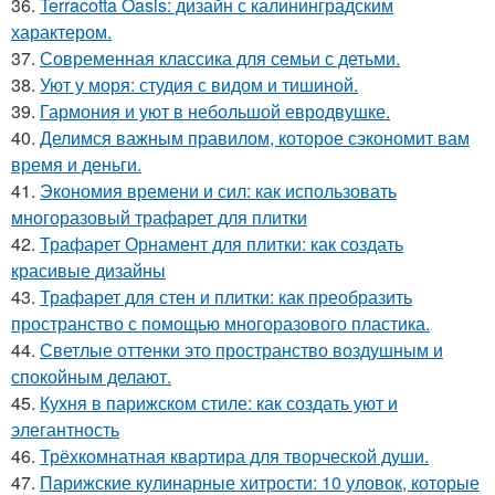
36.
Terracotta Oasis: дизайн с калининградским
характером.
37.
Современная классика для семьи с детьми.
38.
Уют у моря: студия с видом и тишиной.
39.
Гармония и уют в небольшой евродвушке.
40.
Делимся важным правилом, которое сэкономит вам
время и деньги.
41.
Экономия времени и сил: как использовать
многоразовый трафарет для плитки
42.
Трафарет Орнамент для плитки: как создать
красивые дизайны
43.
Трафарет для стен и плитки: как преобразить
пространство с помощью многоразового пластика.
44.
Светлые оттенки это пространство воздушным и
спокойным делают.
45.
Кухня в парижском стиле: как создать уют и
элегантность
46.
Трёхкомнатная квартира для творческой души.
47.
Парижские кулинарные хитрости: 10 уловок, которые