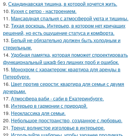
9.
Скандинавская тишина, в которой хочется жить.
10.
Кухня с ретро - настроением.
11.
Мансардная спальня с атмосферой уюта и тишины.
12.
Тихая роскошь. Интерьер, в котором нет кричащих
решений, но есть ощущение статуса и комфорта.
13.
Белый не обязательно должен быть холодным и
стерильным.
14.
Удобная памятка, которая поможет спроектировать
функциональный шкаф без лишних проб и ошибок.
15.
Монохром с характером: квартира для аренды в
Петербурге.
16.
Цвет против серости: квартира для семьи с двумя
дочерьми.
17.
Атмосфера ваби - саби в Екатеринбурге.
18.
Интерьер в гармонии с природой.
19.
Неоклассика для семьи.
20.
Небольшое пространство, созданное с любовью.
21.
Тренд: волнистое изголовье в интерьере.
22.
Используйте шаблоны, чтобы заранее продумать