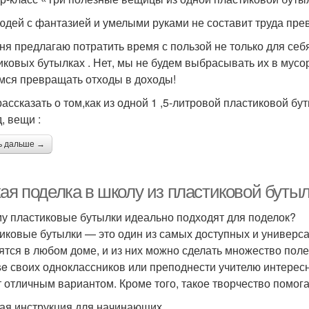
юдей с фантазией и умелыми руками не составит труда пр
ня предлагаю потратить время с пользой не только для себ
иковых бутылках . Нет, мы не будем выбрасывать их в мусо
мся превращать отходы в доходы!
рассказать о том,как из одной 1 ,5-литровой пластиковой б
, вещи :
ь дальше →
кая поделка в школу из пластиковой буты
у пластиковые бутылки идеально подходят для поделок?
иковые бутылки — это один из самых доступных и универса
ятся в любом доме, и из них можно сделать множество пол
ise своих одноклассников или преподнести учителю интерес
т отличным вариантом. Кроме того, такое творчество помог
ая инструкция для начинающих