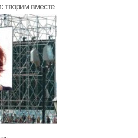
и: творим вместе
лки»