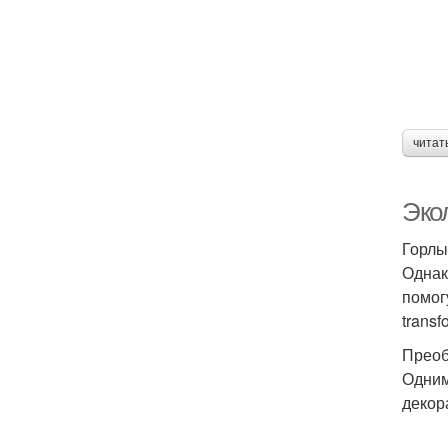
читат
Эко
Горлы
Однак
помог
trans
Преоб
Одним
декор