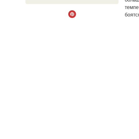
темпе
боятс