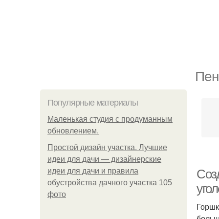
Пен
Популярные материалы
Маленькая студия с продуманным
обновлением.
Простой дизайн участка. Лучшие
идеи для дачи — дизайнерские
идеи для дачи и правила
Соз
обустройства дачного участка 105
угол
фото
Горшк
больш