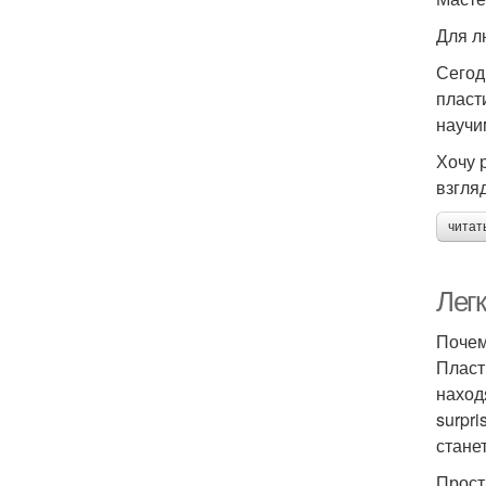
Для л
Сегод
пласт
научи
Хочу 
взгляд
читат
Лег
Почем
Пласт
наход
surpr
стане
Прост