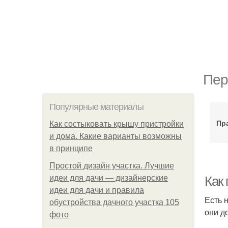
Пер
Популярные материалы
Пр
Как состыковать крышу пристройки
и дома. Какие варианты возможны
в принципе
Простой дизайн участка. Лучшие
идеи для дачи — дизайнерские
Как 
идеи для дачи и правила
Есть 
обустройства дачного участка 105
они д
фото