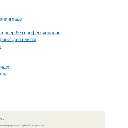
лининграде
нтерьер без профессионалов
фарет для плитки
ы
 идея.
иль
язь
решено при указании обратной гиперссылки.