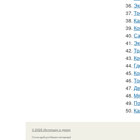
36.
Эк
37.
Тр
38.
Ка
39.
Ко
40.
Са
41.
Эк
42.
Тр
43.
Кр
44.
Гд
45.
Ко
46.
То
47.
Дв
48.
Мя
49.
По
50.
Ка
© 2026 Интерьер и декор
Сотни идей для Вашего интерьера!