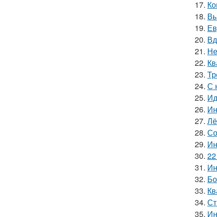
17.
Ко
18.
Вы
19.
Ев
20.
Вд
21.
Не
22.
Кв
23.
Тр
24.
С 
25.
Ид
26.
Ин
27.
Лё
28.
Со
29.
Ин
30.
22
31.
Ин
32.
Бо
33.
Кв
34.
Ст
35.
Ин