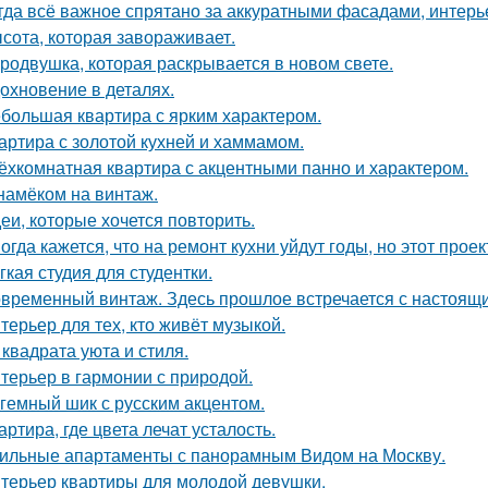
гда всё важное спрятано за аккуратными фасадами, интерь
сота, которая завораживает.
родвушка, которая раскрывается в новом свете.
охновение в деталях.
большая квартира с ярким характером.
артира с золотой кухней и хаммамом.
ёхкомнатная квартира с акцентными панно и характером.
намёком на винтаж.
еи, которые хочется повторить.
огда кажется, что на ремонт кухни уйдут годы, но этот прое
гкая студия для студентки.
временный винтаж. Здесь прошлое встречается с настоящи
терьер для тех, кто живёт музыкой.
 квадрата уюта и стиля.
терьер в гармонии с природой.
гемный шик с русским акцентом.
артира, где цвета лечат усталость.
ильные апартаменты с панорамным Видом на Москву.
терьер квартиры для молодой девушки.