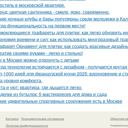
остиль в московской квартире.
енд: цветная сантехника - смело, ярко, современно.
кие ночные клубы и бары популярны среди молодежи в Ка
гда функциональность на первом месте!
моклеющиеся трафареты для плитки: как легко обновить и
ономия времени и сил: как использовать многоразовый тра
афарет Орнамент для плитки: как создать красивые дизайн
еатив своими руками - легко и стильно!
е в Москве можно отдохнуть с детьми
гда технологии встречаются с дизайном - получается крутая
п-1000 идей для французской кухни 2025: вдохновение и ст
а уровня комфорта.
та и уют: квартира, где дышится легко.
делки из бутылок: 5 мастерpieces для дома и сада
кие удивительные спортивные сооружения есть в Москве
Контакты
Пользовательское соглашение
Обратная св
Политика конфидециальности
Копирование раз