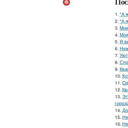
Пос
1.
"А 
2.
"А 
3.
Мне
4.
Моя
5.
Я в
6.
Неж
7.
Уют
8.
Спо
9.
Ква
10.
Ку
11.
Од
12.
Кв
13.
Эт
город
14.
До
15.
Не
16.
Не