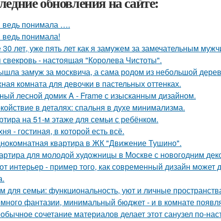
ледние обновления на сайте:
я ведь понимала ….
я ведь понимала!
 30 лет, уже пять лет как я замужем за замечательным мужч
 свекровь - настоящая "Королева Чистоты".
ышла замуж за москвича, а сама родом из небольшой дерев
ная комната для девочки в пастельных оттенках.
ный лесной домик A - Frame с изысканным дизайном.
койствие в деталях: спальня в духе минимализма.
ртира на 51-м этаже для семьи с ребёнком.
хня - гостиная, в которой есть всё.
нокомнатная квартира в ЖК "Движение Тушино".
артира для молодой художницы в Москве с новогодним дек
от интерьер - пример того, как современный дизайн может д
а.
м для семьи: функциональность, уют и личные пространств
много фантазии, минимальный бюджет - и в комнате появляе
обычное сочетание материалов делает этот санузел по-на