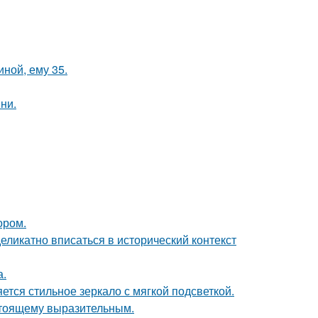
иной, ему 35.
ни.
ором.
еликатно вписаться в исторический контекст
а.
тся стильное зеркало с мягкой подсветкой.
стоящему выразительным.