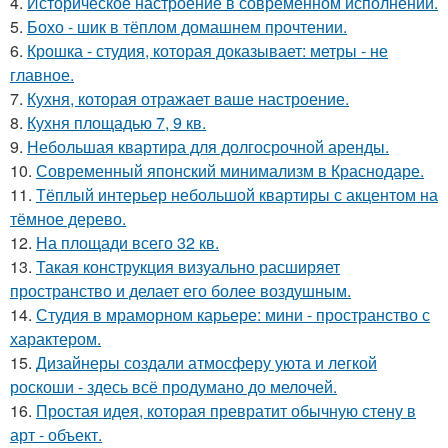
4.
Историческое настроение в современном исполнении.
5.
Бохо - шик в тёплом домашнем прочтении.
6.
Крошка - студия, которая доказывает: метры - не
главное.
7.
Кухня, которая отражает ваше настроение.
8.
Кухня площадью 7, 9 кв.
9.
Небольшая квартира для долгосрочной аренды.
10.
Современный японский минимализм в Краснодаре.
11.
Тёплый интерьер небольшой квартиры с акцентом на
тёмное дерево.
12.
На площади всего 32 кв.
13.
Такая конструкция визуально расширяет
пространство и делает его более воздушным.
14.
Студия в мраморном карьере: мини - пространство с
характером.
15.
Дизайнеры создали атмосферу уюта и легкой
роскоши - здесь всё продумано до мелочей.
16.
Простая идея, которая превратит обычную стену в
арт - объект.