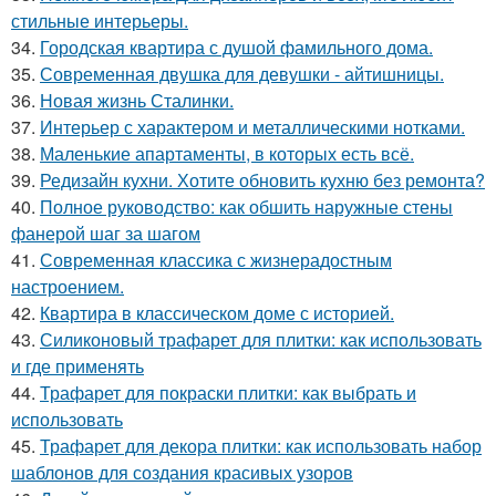
стильные интерьеры.
34.
Городская квартира с душой фамильного дома.
35.
Современная двушка для девушки - айтишницы.
36.
Новая жизнь Сталинки.
37.
Интерьер с характером и металлическими нотками.
38.
Маленькие апартаменты, в которых есть всё.
39.
Редизайн кухни. Хотите обновить кухню без ремонта?
40.
Полное руководство: как обшить наружные стены
фанерой шаг за шагом
41.
Современная классика с жизнерадостным
настроением.
42.
Квартира в классическом доме с историей.
43.
Силиконовый трафарет для плитки: как использовать
и где применять
44.
Трафарет для покраски плитки: как выбрать и
использовать
45.
Трафарет для декора плитки: как использовать набор
шаблонов для создания красивых узоров