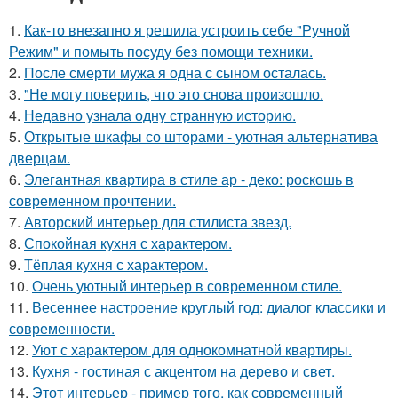
1.
Как-то внезапно я решила устроить себе "Ручной
Режим" и помыть посуду без помощи техники.
2.
После смерти мужа я одна с сыном осталась.
3.
"Не могу поверить, что это снова произошло.
4.
Недавно узнала одну странную историю.
5.
Открытые шкафы со шторами - уютная альтернатива
дверцам.
6.
Элегантная квартира в стиле ар - деко: роскошь в
современном прочтении.
7.
Авторский интерьер для стилиста звезд.
8.
Спокойная кухня с характером.
9.
Тёплая кухня с характером.
10.
Очень уютный интерьер в современном стиле.
11.
Весеннее настроение круглый год: диалог классики и
современности.
12.
Уют с характером для однокомнатной квартиры.
13.
Кухня - гостиная с акцентом на дерево и свет.
14.
Этот интерьер - пример того, как современный