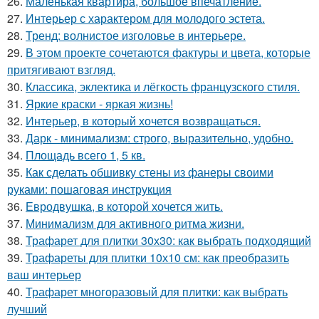
26.
Маленькая квартира, большое впечатление.
27.
Интерьер с характером для молодого эстета.
28.
Тренд: волнистое изголовье в интерьере.
29.
В этом проекте сочетаются фактуры и цвета, которые
притягивают взгляд.
30.
Классика, эклектика и лёгкость французского стиля.
31.
Яркие краски - яркая жизнь!
32.
Интерьер, в который хочется возвращаться.
33.
Дарк - минимализм: строго, выразительно, удобно.
34.
Площадь всего 1, 5 кв.
35.
Как сделать обшивку стены из фанеры своими
руками: пошаговая инструкция
36.
Евродвушка, в которой хочется жить.
37.
Минимализм для активного ритма жизни.
38.
Трафарет для плитки 30х30: как выбрать подходящий
39.
Трафареты для плитки 10х10 см: как преобразить
ваш интерьер
40.
Трафарет многоразовый для плитки: как выбрать
лучший