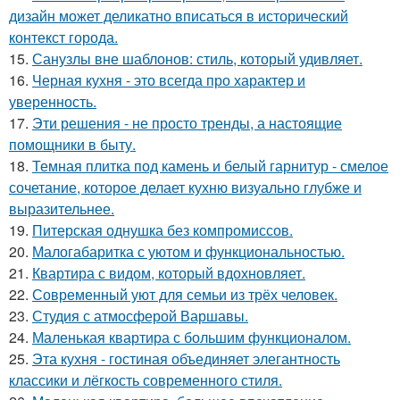
дизайн может деликатно вписаться в исторический
контекст города.
15.
Санузлы вне шаблонов: стиль, который удивляет.
16.
Черная кухня - это всегда про характер и
уверенность.
17.
Эти решения - не просто тренды, а настоящие
помощники в быту.
18.
Темная плитка под камень и белый гарнитур - смелое
сочетание, которое делает кухню визуально глубже и
выразительнее.
19.
Питерская однушка без компромиссов.
20.
Малогабаритка с уютом и функциональностью.
21.
Квартира с видом, который вдохновляет.
22.
Современный уют для семьи из трёх человек.
23.
Студия с атмосферой Варшавы.
24.
Маленькая квартира с большим функционалом.
25.
Эта кухня - гостиная объединяет элегантность
классики и лёгкость современного стиля.