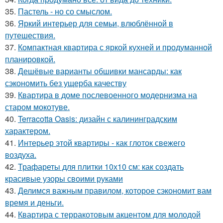
35.
Пастель - но со смыслом.
36.
Яркий интерьер для семьи, влюблённой в
путешествия.
37.
Компактная квартира с яркой кухней и продуманной
планировкой.
38.
Дешёвые варианты обшивки мансарды: как
сэкономить без ущерба качеству
39.
Квартира в доме послевоенного модернизма на
старом мокотуве.
40.
Terracotta Oasis: дизайн с калининградским
характером.
41.
Интерьер этой квартиры - как глоток свежего
воздуха.
42.
Трафареты для плитки 10х10 см: как создать
красивые узоры своими руками
43.
Делимся важным правилом, которое сэкономит вам
время и деньги.
44.
Квартира с терракотовым акцентом для молодой