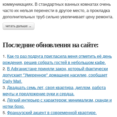
коммуникациях. В стандартных ванных комнатах очень
часто их нельзя перенести в другое место, а прокладка
дополнительных труб сильно увеличивает цену ремонта.
читать дальше →
Последние обновления на сайте:
1.
Как-то раз подруга пригласила меня отметить её день
рождения, решив собрать гостей в небольшом кафе.
2.
В Афганистане приняли закон, который фактически
допускает "Умеренное" домашнее насилие, сообщает
Daily Mail.
3.
Двадцать семь лет, своя квартира, диплом, работа
мечты и предложение руки и сердца.
4.
Лёгкий интерьер с характером: минимализм, сканди и
нотки бохо.
5.
Французский акцент в современной квартире.