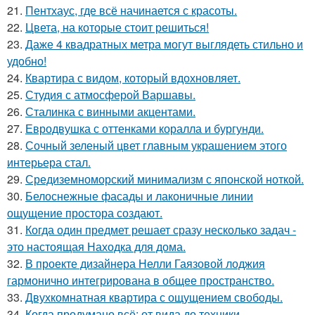
21.
Пентхаус, где всё начинается с красоты.
22.
Цвета, на которые стоит решиться!
23.
Даже 4 квадратных метра могут выглядеть стильно и
удобно!
24.
Квартира с видом, который вдохновляет.
25.
Студия с атмосферой Варшавы.
26.
Сталинка с винными акцентами.
27.
Евродвушка с оттенками коралла и бургунди.
28.
Сочный зеленый цвет главным украшением этого
интерьера стал.
29.
Средиземноморский минимализм с японской ноткой.
30.
Белоснежные фасады и лаконичные линии
ощущение простора создают.
31.
Когда один предмет решает сразу несколько задач -
это настоящая Находка для дома.
32.
В проекте дизайнера Нелли Гаязовой лоджия
гармонично интегрирована в общее пространство.
33.
Двухкомнатная квартира с ощущением свободы.
34.
Когда продумано всё: от вида до техники.