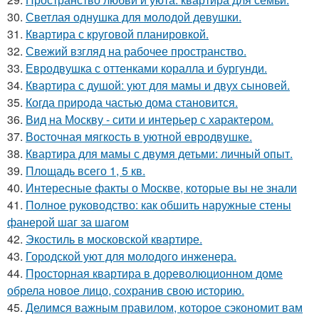
30.
Светлая однушка для молодой девушки.
31.
Квартира с круговой планировкой.
32.
Свежий взгляд на рабочее пространство.
33.
Евродвушка с оттенками коралла и бургунди.
34.
Квартира с душой: уют для мамы и двух сыновей.
35.
Когда природа частью дома становится.
36.
Вид на Москву - сити и интерьер с характером.
37.
Восточная мягкость в уютной евродвушке.
38.
Квартира для мамы с двумя детьми: личный опыт.
39.
Площадь всего 1, 5 кв.
40.
Интересные факты о Москве, которые вы не знали
41.
Полное руководство: как обшить наружные стены
фанерой шаг за шагом
42.
Экостиль в московской квартире.
43.
Городской уют для молодого инженера.
44.
Просторная квартира в дореволюционном доме
обрела новое лицо, сохранив свою историю.
45.
Делимся важным правилом, которое сэкономит вам