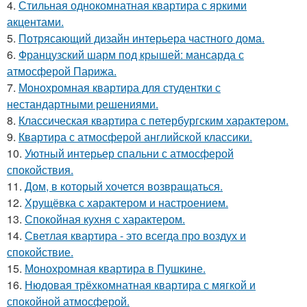
4.
Стильная однокомнатная квартира с яркими
акцентами.
5.
Потрясающий дизайн интерьера частного дома.
6.
Французский шарм под крышей: мансарда с
атмосферой Парижа.
7.
Монохромная квартира для студентки с
нестандартными решениями.
8.
Классическая квартира с петербургским характером.
9.
Квартира с атмосферой английской классики.
10.
Уютный интерьер спальни с атмосферой
спокойствия.
11.
Дом, в который хочется возвращаться.
12.
Хрущёвка с характером и настроением.
13.
Спокойная кухня с характером.
14.
Светлая квартира - это всегда про воздух и
спокойствие.
15.
Монохромная квартира в Пушкине.
16.
Нюдовая трёхкомнатная квартира с мягкой и
спокойной атмосферой.