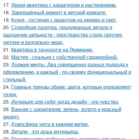
17.
Яркая квартира с характером и настроением.
18.
Завершённый ремонт в детской комнате.
19.
Кухня - гостиная с акцентом на дерево и свет.
20.
Спокойная палитра, продуманные детали и
ощущение цельности - пространство стало светлее,
уютнее и визуально чище.
21.
Квартира в таунхаусе на Якиманке.
22.
Мастер - спальня с собственной гардеробной.
23.
Лоджия мечты. Два совершенно разных подхода к
оформлению, и каждый - по-своему функциональный и
стильный.
24.
Главные тренды обоев: цвета, которые определяют
сезон.
25.
Интерьер для себя: когда дизайн - это чувство.
26.
Ванная с характером: зелень, золото и красный
акцент.
27.
Атмосфера уюта в каждом метре.
28.
Детали - это душа интерьера.
29.
Пространство любви и уюта: квартира для семьи.