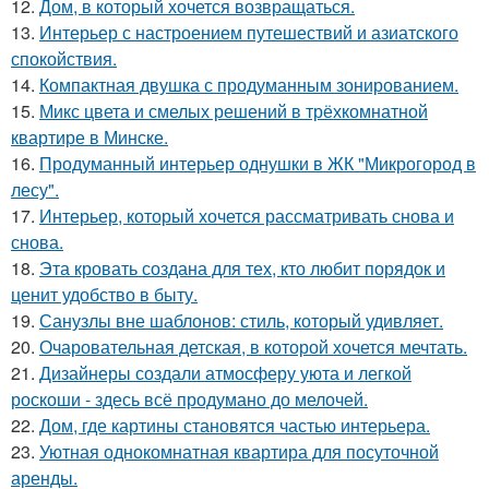
12.
Дом, в который хочется возвращаться.
13.
Интерьер с настроением путешествий и азиатского
спокойствия.
14.
Компактная двушка с продуманным зонированием.
15.
Микс цвета и смелых решений в трёхкомнатной
квартире в Минске.
16.
Продуманный интерьер однушки в ЖК "Микрогород в
лесу".
17.
Интерьер, который хочется рассматривать снова и
снова.
18.
Эта кровать создана для тех, кто любит порядок и
ценит удобство в быту.
19.
Санузлы вне шаблонов: стиль, который удивляет.
20.
Очаровательная детская, в которой хочется мечтать.
21.
Дизайнеры создали атмосферу уюта и легкой
роскоши - здесь всё продумано до мелочей.
22.
Дом, где картины становятся частью интерьера.
23.
Уютная однокомнатная квартира для посуточной
аренды.