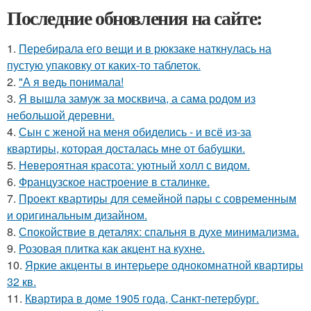
Последние обновления на сайте:
1.
Перебирала его вещи и в рюкзаке наткнулась на
пустую упаковку от каких-то таблеток.
2.
"А я ведь понимала!
3.
Я вышла замуж за москвича, а сама родом из
небольшой деревни.
4.
Сын с женой на меня обиделись - и всё из-за
квартиры, которая досталась мне от бабушки.
5.
Невероятная красота: уютный холл с видом.
6.
Французское настроение в сталинке.
7.
Проект квартиры для семейной пары с современным
и оригинальным дизайном.
8.
Спокойствие в деталях: спальня в духе минимализма.
9.
Розовая плитка как акцент на кухне.
10.
Яркие акценты в интерьере однокомнатной квартиры
32 кв.
11.
Квартира в доме 1905 года, Санкт-петербург.