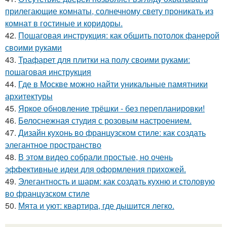
прилегающие комнаты, солнечному свету проникать из
комнат в гостиные и коридоры.
42.
Пошаговая инструкция: как обшить потолок фанерой
своими руками
43.
Трафарет для плитки на полу своими руками:
пошаговая инструкция
44.
Где в Москве можно найти уникальные памятники
архитектуры
45.
Яркое обновление трёшки - без перепланировки!
46.
Белоснежная студия с розовым настроением.
47.
Дизайн кухонь во французском стиле: как создать
элегантное пространство
48.
В этом видео собрали простые, но очень
эффективные идеи для оформления прихожей.
49.
Элегантность и шарм: как создать кухню и столовую
во французском стиле
50.
Мята и уют: квартира, где дышится легко.