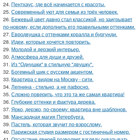
24.
Пентхаус, где всё начинается с красоты.
25.
Современный уют для семьи из трёх человек.
26.
Бежевый цвет давно стал классикой, но заигрывает
по-новому, если дополнить его правильными оттенками.
27.
Евродвушка с оттенками коралла и бургунди.
28.
Идеи, которые хочется повторить.
29.
Молодой и дерзкий интерьер.
30.
Атмосфера для души и друзей.
31.
Из "Однушки" в стильную "двушку".
32.
Богемный шик с русским акцентом.
33.
Квартира с видом на Москву - сити.
34.
Лепнина - стильно, а не пафосно.
35.
Сложно поверить, что это та же самая квартира!
36.
Глубокие оттенки и фактура дерева.
37.
Ярко, дерзко, по-своему: квартира вне шаблонов.
38.
Мансардная магия Петербурга.
39.
Пастель, которая звучит по-взрослому.
40.
Парижская студия размером с гостиничный номер.
41.
Отсутствие дверей позволяет взгляду охватывать