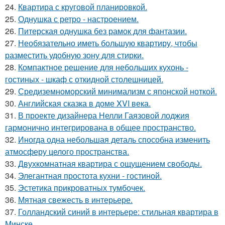
24.
Квартира с круговой планировкой.
25.
Однушка с ретро - настроением.
26.
Питерская однушка без рамок для фантазии.
27.
Необязательно иметь большую квартиру, чтобы
разместить удобную зону для стирки.
28.
Компактное решение для небольших кухонь -
гостиных - шкаф с откидной столешницей.
29.
Средиземноморский минимализм с японской ноткой.
30.
Английская сказка в доме XVI века.
31.
В проекте дизайнера Нелли Гаязовой лоджия
гармонично интегрирована в общее пространство.
32.
Иногда одна небольшая деталь способна изменить
атмосферу целого пространства.
33.
Двухкомнатная квартира с ощущением свободы.
34.
Элегантная простота кухни - гостиной.
35.
Эстетика прикроватных тумбочек.
36.
Мятная свежесть в интерьере.
37.
Голландский синий в интерьере: стильная квартира в
Минске.