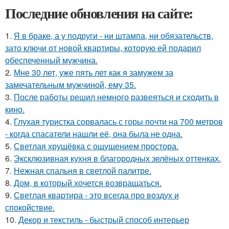
Последние обновления на сайте:
1.
Я в браке, а у подруги - ни штампа, ни обязательств,
зато ключи от новой квартиры, которую ей подарил
обеспеченный мужчина.
2.
Мне 30 лет, уже пять лет как я замужем за
замечательным мужчиной, ему 35.
3.
После работы решил немного развеяться и сходить в
кино.
4.
Глухая туристка сорвалась с горы почти на 700 метров
- когда спасатели нашли её, она была не одна.
5.
Светлая хрущёвка с ощущением простора.
6.
Эксклюзивная кухня в благородных зелёных оттенках.
7.
Нежная спальня в светлой палитре.
8.
Дом, в который хочется возвращаться.
9.
Светлая квартира - это всегда про воздух и
спокойствие.
10.
Декор и текстиль - быстрый способ интерьер