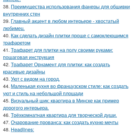
38.
Преимущества использования фанеры для обшивки
внутренних стен
39.
Главный акцент в любом интерьере - хвостатый
любимец.
40.
Как сделать дизайн плитки проще с самоклеющимся
трафаретом
41.
Трафарет для плитки на полу своими руками:
пошаговая инструкция
42.
Трафарет Орнамент для плитки: как создать
красивые дизайны
43.
Уют с видом на город.
44.
Маленькая кухня во французском стиле: как создать
уют и стиль на небольшой площади
45.
Визуальный шик: квартира в Минске как пример
дорогого интерьера.
46.
Трёхкомнатная квартира для творческой души.
47.
Очарование прованса: как создать кухню мечты
48.
Headlines: