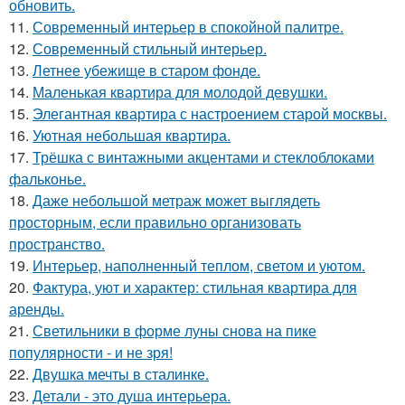
обновить.
11.
Современный интерьер в спокойной палитре.
12.
Современный стильный интерьер.
13.
Летнее убежище в старом фонде.
14.
Маленькая квартира для молодой девушки.
15.
Элегантная квартира с настроением старой москвы.
16.
Уютная небольшая квартира.
17.
Трёшка с винтажными акцентами и стеклоблоками
фальконье.
18.
Даже небольшой метраж может выглядеть
просторным, если правильно организовать
пространство.
19.
Интерьер, наполненный теплом, светом и уютом.
20.
Фактура, уют и характер: стильная квартира для
аренды.
21.
Светильники в форме луны снова на пике
популярности - и не зря!
22.
Двушка мечты в сталинке.
23.
Детали - это душа интерьера.