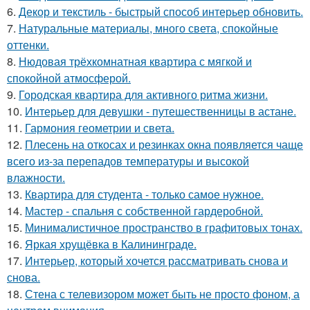
6.
Декор и текстиль - быстрый способ интерьер обновить.
7.
Натуральные материалы, много света, спокойные
оттенки.
8.
Нюдовая трёхкомнатная квартира с мягкой и
спокойной атмосферой.
9.
Городская квартира для активного ритма жизни.
10.
Интерьер для девушки - путешественницы в астане.
11.
Гармония геометрии и света.
12.
Плесень на откосах и резинках окна появляется чаще
всего из-за перепадов температуры и высокой
влажности.
13.
Квартира для студента - только самое нужное.
14.
Мастер - спальня с собственной гардеробной.
15.
Минималистичное пространство в графитовых тонах.
16.
Яркая хрущёвка в Калининграде.
17.
Интерьер, который хочется рассматривать снова и
снова.
18.
Стена с телевизором может быть не просто фоном, а