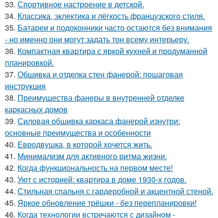
33.
Спортивное настроение в детской.
34.
Классика, эклектика и лёгкость французского стиля.
35.
Батареи и подоконники часто остаются без внимания
- но именно они могут задать тон всему интерьеру.
36.
Компактная квартира с яркой кухней и продуманной
планировкой.
37.
Обшивка и отделка стен фанерой: пошаговая
инструкция
38.
Преимущества фанеры в внутренней отделке
каркасных домов
39.
Силовая обшивка каркаса фанерой изнутри:
основные преимущества и особенности
40.
Евродвушка, в которой хочется жить.
41.
Минимализм для активного ритма жизни.
42.
Когда функциональность на первом месте!
43.
Уют с историей: квартира в доме 1930-х годов.
44.
Стильная спальня с гардеробной и акцентной стеной.
45.
Яркое обновление трёшки - без перепланировки!
46.
Когда технологии встречаются с дизайном -