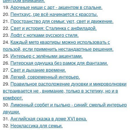
центром внимания.
19.
Арочные ниши с арт - акцентом в спальне.
20.
Пентхаус, где всё начинается с красоты.
21.
Пространство для семьи: уют, свет и движение.
22.
Свет и история: Сталинка с анфиладой.
23.
Лофт с нотками русского стиля.
24.
Каждый метр квартиры можно использовать с
пользой, если применить нестандартные решения.
25.
Интерьер с зелёными акцентами.
26.
Питерская однушка без рамок для фантазии.
27.
Свет и дыхание времени.
28.
Легкий, современный интерьер.
29.
Правильное расположение духовки и микроволновки
встраивается не , внимание, только в эстетику, но и в
комфорт.
30.
Лимонный сорбет и пыльно - синий: смелый интерьер
двушки.
31.
Английская сказка в доме XVI века.
32.
Неоклассика для семьи.