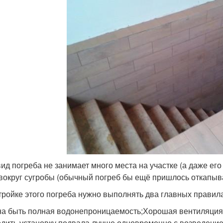
вид погреба не занимает много места на участке (а даже его
 вокруг сугробы (обычный погреб бы ещё пришлось откапыват
тройке этого погреба нужно выполнять два главных правила
а быть полная водонепроницаемость;Хорошая вентиляция
дить установку подвала лучше одновременно с возведением 