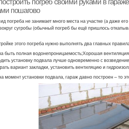
 построить погреб своими руками в гараж
ами пошагово
вид погреба не занимает много места на участке (а даже его
 вокруг сугробы (обычный погреб бы ещё пришлось откапыват
тройке этого погреба нужно выполнять два главных правила
а быть полная водонепроницаемость;Хорошая вентиляция
дить установку подвала лучше одновременно с возведением 
рать вариант закладки, установить вентиляцию и гидроизо
на момент установки подвала, гараж давно построен – то эт