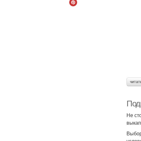
читат
Под
Не ст
выкап
Выбор
услов