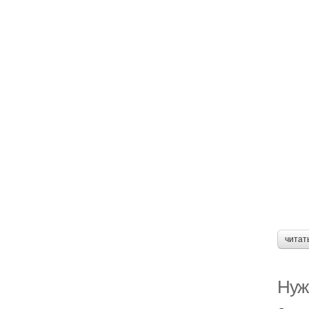
читат
Нуж