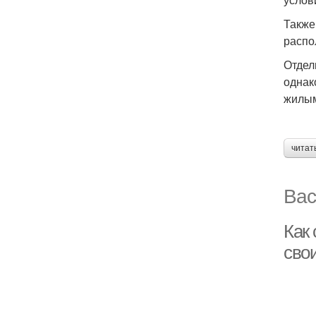
Также
распо
Отдел
однак
жилым
читат
Вас
Как 
сво