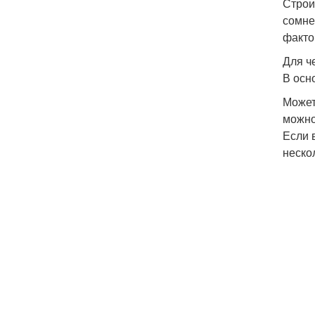
Строи
сомне
факто
Для ч
В осн
Может
можно
Если 
неско