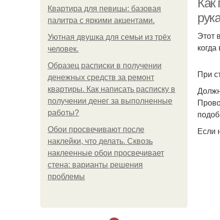
Как
Квартира для певицы: базовая
рук
палитра с яркими акцентами.
Этот 
Уютная двушка для семьи из трёх
когда
человек.
Образец расписки в получении
При с
денежных средств за ремонт
квартиры. Как написать расписку в
Должн
получении денег за выполненные
Прово
работы?
подоб
Обои просвечивают после
Если 
наклейки, что делать. Сквозь
наклеенные обои просвечивает
стена: варианты решения
проблемы