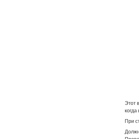
Этот 
когда
При с
Должн
Прово