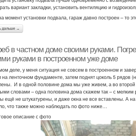
рать вариант закладки, установить вентиляцию и гидроизо
на момент установки подвала, гараж давно построен – то эт
ь дальше →
реб в частном доме своими руками. Погре
ими руками в построенном уже доме
мом деле, у меня ситуация не совсем в построенном и заве
 на ленточном фундаменте, затем поднят цоколь 5 рядов (н
лены. И в одной половине дома мы уже живем, а во второй 
ыми словами – одна половина дома скажем так – с мелким р
ны ещё не штукатурены, и даже окна не все вставлены. А на
ло, что также можно наблюдать по фото ниже…
овое описание с фото