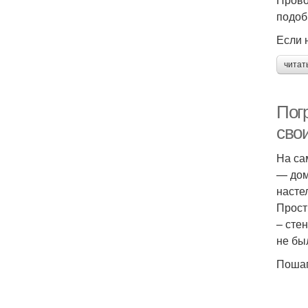
подоб
Если 
читат
Пог
сво
На са
— дом
насте
Прост
– сте
не бы
Пошаг