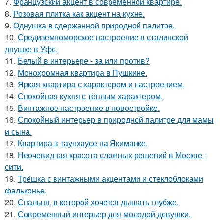
7.
Французский акцент в современной квартире.
8.
Розовая плитка как акцент на кухне.
9.
Однушка в сдержанной природной палитре.
10.
Средиземноморское настроение в сталинской
двушке в Уфе.
11.
Белый в интерьере - за или против?
12.
Монохромная квартира в Пушкине.
13.
Яркая квартира с характером и настроением.
14.
Спокойная кухня с тёплым характером.
15.
Винтажное настроение в новостройке.
16.
Спокойный интерьер в природной палитре для мамы
и сына.
17.
Квартира в таунхаусе на Якиманке.
18.
Неочевидная красота сложных решений в Москве -
сити.
19.
Трёшка с винтажными акцентами и стеклоблоками
фальконье.
20.
Спальня, в которой хочется дышать глубже.
21.
Современный интерьер для молодой девушки.