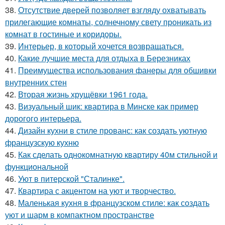
38.
Отсутствие дверей позволяет взгляду охватывать
прилегающие комнаты, солнечному свету проникать из
комнат в гостиные и коридоры.
39.
Интерьер, в который хочется возвращаться.
40.
Какие лучшие места для отдыха в Березниках
41.
Преимущества использования фанеры для обшивки
внутренних стен
42.
Вторая жизнь хрущёвки 1961 года.
43.
Визуальный шик: квартира в Минске как пример
дорогого интерьера.
44.
Дизайн кухни в стиле прованс: как создать уютную
французскую кухню
45.
Как сделать однокомнатную квартиру 40м стильной и
функциональной
46.
Уют в питерской "Сталинке".
47.
Квартира с акцентом на уют и творчество.
48.
Маленькая кухня в французском стиле: как создать
уют и шарм в компактном пространстве