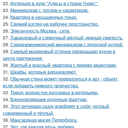
22.
Интерьер в духе "Алисы в стране Чудес".
23.
Минимализм с теплом и характером.
24.
Квартира в насыщенных тонах.
25.
Свежий взгляд на рабочее пространство.
26.
Элегантность Москва - сити.
27.
Лавандовый и сливочный жёлтый: нежная смелость.
28.
Средиземноморский минимализм с японской ноткой.
29.
Смелый малиновый оттенок превращает кухню в
центр притяжения.
30.
Желтый и красный: квартира с яркими акцентами.
31.
Шкафы, которые вдохновляют.
32.
Обычная стена может превратиться в арт - объект,
если добавить немного творчества.
33.
Тренд: волнистое изголовье в интерьере.
34.
Вдохновляющие кухонные фартуки.
35.
Этот интерьер сразу влюбляет в себя: уютный,
современный и тёплый.
36.
Мансардная магия Петербурга.
37.
Уют, где каждая вещь любима.