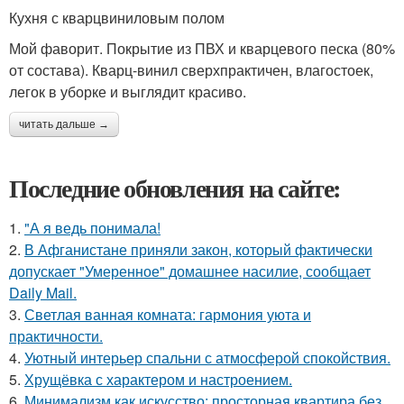
Кухня с кварцвиниловым полом
Мой фаворит. Покрытие из ПВХ и кварцевого песка (80%
от состава). Кварц-винил сверхпрактичен, влагостоек,
легок в уборке и выглядит красиво.
читать дальше →
Последние обновления на сайте:
1.
"А я ведь понимала!
2.
В Афганистане приняли закон, который фактически
допускает "Умеренное" домашнее насилие, сообщает
Daily Mail.
3.
Светлая ванная комната: гармония уюта и
практичности.
4.
Уютный интерьер спальни с атмосферой спокойствия.
5.
Хрущёвка с характером и настроением.
6.
Минимализм как искусство: просторная квартира без