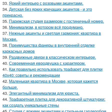
33.
Яркий интерьер с розовыми акцентами.
34.
Детская без ярких кричащих акцентов - и это
прекрасно.
35.
Парижская студия размером с гостиничный номер.
36.
Минимализм, в котором всё продумано.
37.
Нежные акценты и светлая гармония: квартира в
Москве.
38.
Преимущества фанеры в внутренней отделке
каркасных домов
39.
Раздвижные двери в классическом интерьере.
40.
Современная евродвушка с характером.
41.
Как правильно использовать трафарет для плитки
40x40: советы и рекомендации
42.
Маленькая квартира в Москве, которая кажется
больше.
43.
Элегантный минимализм для юриста.
44.
Трафаретная плитка для декоративной штукатурки:
как создать уникальные стены
45.
Студия с яркими акцентами и стильным гардеробом.