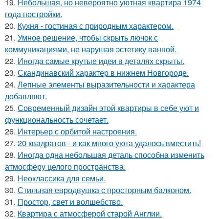
19.
Небольшая, но невероятно уютная квартира 1974
года постройки.
20.
Кухня - гостиная с природным характером.
21.
Умное решение, чтобы скрыть лючок с
коммуникациями, не нарушая эстетику ванной.
22.
Иногда самые крутые идеи в деталях скрыты.
23.
Скандинавский характер в нижнем Новгороде.
24.
Лепные элементы выразительности и характера
добавляют.
25.
Современный дизайн этой квартиры в себе уют и
функциональность сочетает.
26.
Интерьер с орбитой настроения.
27.
20 квадратов - и как много уюта удалось вместить!
28.
Иногда одна небольшая деталь способна изменить
атмосферу целого пространства.
29.
Неоклассика для семьи.
30.
Стильная евродвушка с просторным балконом.
31.
Простор, свет и волшебство.
32.
Квартира с атмосферой старой Англии.