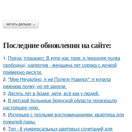
читать дальше →
Последние обновления на сайте:
1.
Поезд, плацкарт. В купе нас трое: я (верхняя полка
свободна), напротив - женщина лет сорока с дочкой
примерно десяти.
2.
"Мне Неудобно, я не Полезу Наверх": я купила
нижнюю полку, но её заняли.
3.
Десять лет в браке, дети, всё как у людей.
4.
В детской больнице брянской области произошло
настоящее чудо.
5.
Интерьер с теплыми воспоминаниями: квартира для
пожилой пары.
6.
Топ - 8 универсальных цветовых сочетаний для