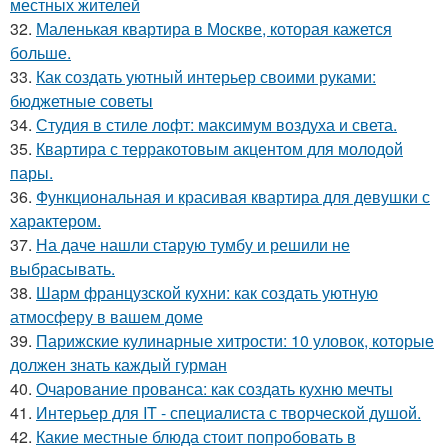
местных жителей
32.
Маленькая квартира в Москве, которая кажется
больше.
33.
Как создать уютный интерьер своими руками:
бюджетные советы
34.
Студия в стиле лофт: максимум воздуха и света.
35.
Квартира с терракотовым акцентом для молодой
пары.
36.
Функциональная и красивая квартира для девушки с
характером.
37.
На даче нашли старую тумбу и решили не
выбрасывать.
38.
Шарм французской кухни: как создать уютную
атмосферу в вашем доме
39.
Парижские кулинарные хитрости: 10 уловок, которые
должен знать каждый гурман
40.
Очарование прованса: как создать кухню мечты
41.
Интерьер для IT - специалиста с творческой душой.
42.
Какие местные блюда стоит попробовать в