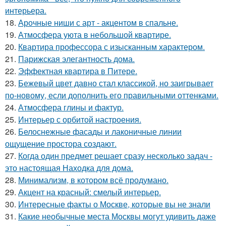
интерьера.
18.
Арочные ниши с арт - акцентом в спальне.
19.
Атмосфера уюта в небольшой квартире.
20.
Квартира профессора с изысканным характером.
21.
Парижская элегантность дома.
22.
Эффектная квартира в Питере.
23.
Бежевый цвет давно стал классикой, но заигрывает
по-новому, если дополнить его правильными оттенками.
24.
Атмосфера глины и фактур.
25.
Интерьер с орбитой настроения.
26.
Белоснежные фасады и лаконичные линии
ощущение простора создают.
27.
Когда один предмет решает сразу несколько задач -
это настоящая Находка для дома.
28.
Минимализм, в котором всё продумано.
29.
Акцент на красный: смелый интерьер.
30.
Интересные факты о Москве, которые вы не знали
31.
Какие необычные места Москвы могут удивить даже