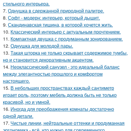
стильного интерьера.
7.
Однушка в сдержанной природной палитре.
8.
Софт - модерн: интерьер, который дышит.
9.
Скандинавская тишина, в которой хочется жить.
10.
Классический интерьер с актуальным прочтением.
11.
Компактная двушка с продуманным зонированием.
12.
Однушка для молодой пары.
13.
Такая шторка не только скрывает содержимое тумбы,
но и становится декоративным акцентом.
14.
Неоклассический санузел - это идеальный баланс
между элегантностью прошлого и комфортом
настоящего.
15.
В небольших пространствах каждый сантиметр
играет роль, поэтому мебель должна быть не только
красивой, но и умной.
16.
Иногда для преображения комнаты достаточно
одной детали.
17.
Чистые линии, нейтральные оттенки и продуманная
эргономика - всё, что нужно для современного