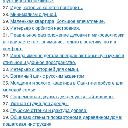
функциональное жильё.
27.
Идеи, которые хочется повторить.
28.
Минимализм с душой.
29.
Маленькая квартира, большое впечатление.
30.
Интерьер с орбитой настроения.
31.
Правильное расположение духовки и микроволновки
встраивается не , внимание, только в эстетику, но и в
комфорт.
32.
Иногда именно детали превращают обычную кухню в
стильное и удобное пространство.
33.
Интерьер с историей для семьи.
34.
Богемный шик с русским акцентом.
35.
Молдинги и золото: квартира в Санкт-петербурге для
молодой семьи.
36.
Современная двушка для девушки - айтишницы.
37.
Уютная студия для аренды.
38.
Глубокие оттенки и фактура дерева.
39.
Обшиваю стены гипсокартоном в деревянном доме:
пошаговая инструкция