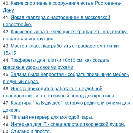
40.
Какие спортивные сооружения есть в Ростове-на-
Дону
41.
Яркая квартира с настроением в московской
новостройке.
42.
Как использовать клеющиеся трафареты под плитку:
пошаговая инструкция
43.
Мастер-класс: как работать с трафаретом плитки
15х15
44.
Трафареты для плитки 10х10 см: как создать
красивые узоры своими руками
45.
Задача была непростая - собрать привычную мебель
в единый образ.
46.
Иногда приходится работать с неудобной
планировкой - и это отличный повод для креатива.
47.
Квартира "на Будущее", которую родители купили для
дочери.
48.
Тёплый интерьер для молодой пары.
49.
Интерьер для IT - специалиста с творческой душой.
50.
Стильно и просто.