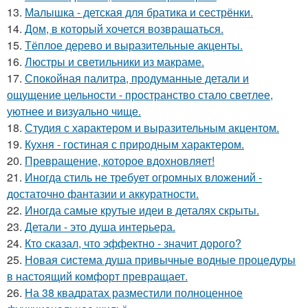
13.
Малышка - детская для братика и сестрёнки.
14.
Дом, в который хочется возвращаться.
15.
Тёплое дерево и выразительные акценты.
16.
Люстры и светильники из макраме.
17.
Спокойная палитра, продуманные детали и
ощущение цельности - пространство стало светлее,
уютнее и визуально чище.
18.
Студия с характером и выразительным акцентом.
19.
Кухня - гостиная с природным характером.
20.
Превращение, которое вдохновляет!
21.
Иногда стиль не требует огромных вложений -
достаточно фантазии и аккуратности.
22.
Иногда самые крутые идеи в деталях скрыты.
23.
Детали - это душа интерьера.
24.
Кто сказал, что эффектно - значит дорого?
25.
Новая система душа привычные водные процедуры
в настоящий комфорт превращает.
26.
На 38 квадратах разместили полноценное