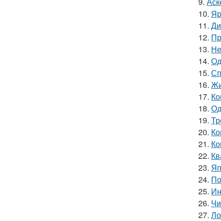
9.
Аск
10.
Яр
11.
Ди
12.
Пр
13.
Не
14.
Од
15.
Сп
16.
Жи
17.
Ко
18.
Од
19.
Тр
20.
Ко
21.
Ко
22.
Кв
23.
Яп
24.
По
25.
Ин
26.
Чи
27.
Ло