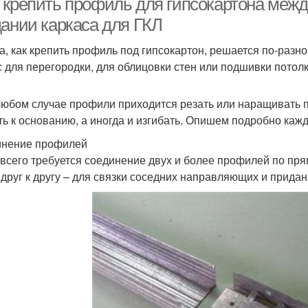
 крепить профиль для гипсокартона межд
дании каркаса для ГКЛ
а, как крепить профиль под гипсокартон, решается по-разном
с для перегородки, для облицовки стен или подшивки потолк
любом случае профили приходится резать или наращивать по 
ть к основанию, а иногда и изгибать. Опишем подробно кажд
нение профилей
всего требуется соединение двух и более профилей по пр
 друг к другу – для связки соседних направляющих и придан