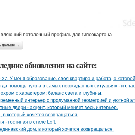
вляющий потолочный профиль для гипсокартона
ь дальше →
ледние обновления на сайте:
 27. У меня образование, своя квартира и работа, о которой
гда помощь нужна в самых неожиданных ситуациях - и спас
охром с характером: баланс света и глубины.
ременный интерьер с продуманной геометрией и уютной а
тные двери - акцент, который меняет весь интерьер.
, в который хочется возвращаться.
я - гостиная в стиле Loft.
ндинавский дом, в который хочется возвращаться.