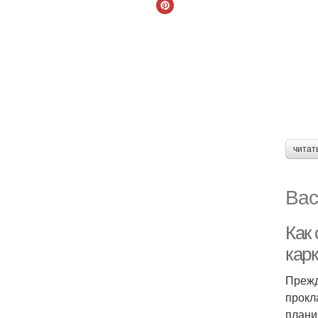
читат
Вас
Как 
кар
Прежд
прокл
плани