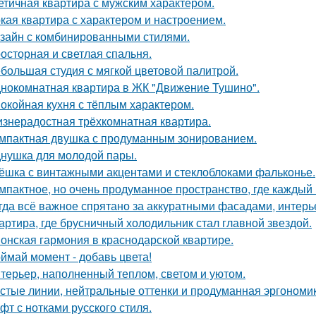
етичная квартира с мужским характером.
кая квартира с характером и настроением.
зайн с комбинированными стилями.
осторная и светлая спальня.
большая студия с мягкой цветовой палитрой.
нокомнатная квартира в ЖК "Движение Тушино".
окойная кухня с тёплым характером.
знерадостная трёхкомнатная квартира.
мпактная двушка с продуманным зонированием.
нушка для молодой пары.
ёшка с винтажными акцентами и стеклоблоками фальконье.
мпактное, но очень продуманное пространство, где каждый 
гда всё важное спрятано за аккуратными фасадами, интерь
артира, где брусничный холодильник стал главной звездой.
онская гармония в краснодарской квартире.
ймай момент - добавь цвета!
терьер, наполненный теплом, светом и уютом.
стые линии, нейтральные оттенки и продуманная эргономика
фт с нотками русского стиля.