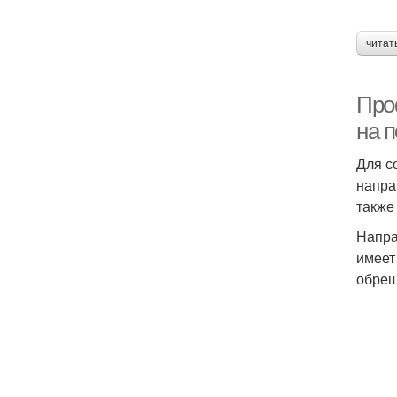
читат
Про
на п
Для с
напра
также
Напра
имеет
обреш