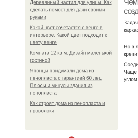
Чем
Деревянный настил для улицы. Как
соз
сделать помост для дачи своими
руками
Задач
Какой цвет сочетается с венге в
карка
интерьере. Какой цвет подходит к
цвету венге
Но в 
Комната 12 кв м. Дизайн маленькой
крепи
гостиной
Соеди
Японцы придумали дома из
Чаще 
пенопласта с гарантией 60 лет..
углом
Плюсы и минусы здания из
пенопласта
Как строят дома из пенопласта и
проволоки