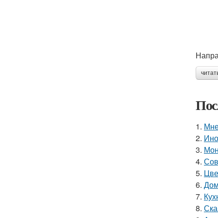
Напра
читат
Пос
1.
Мне
2.
Ино
3.
Мон
4.
Сов
5.
Цве
6.
Дом
7.
Кухн
8.
Ска