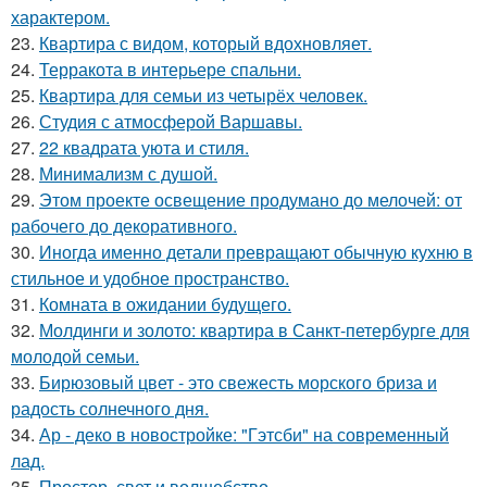
характером.
23.
Квартира с видом, который вдохновляет.
24.
Терракота в интерьере спальни.
25.
Квартира для семьи из четырёх человек.
26.
Студия с атмосферой Варшавы.
27.
22 квадрата уюта и стиля.
28.
Минимализм с душой.
29.
Этом проекте освещение продумано до мелочей: от
рабочего до декоративного.
30.
Иногда именно детали превращают обычную кухню в
стильное и удобное пространство.
31.
Комната в ожидании будущего.
32.
Молдинги и золото: квартира в Санкт-петербурге для
молодой семьи.
33.
Бирюзовый цвет - это свежесть морского бриза и
радость солнечного дня.
34.
Ар - деко в новостройке: "Гэтсби" на современный
лад.
35.
Простор, свет и волшебство.