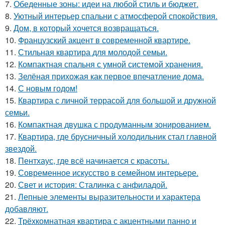
7.
Обеденные зоны: идеи на любой стиль и бюджет.
8.
Уютный интерьер спальни с атмосферой спокойствия.
9.
Дом, в который хочется возвращаться.
10.
Французский акцент в современной квартире.
11.
Стильная квартира для молодой семьи.
12.
Компактная спальня с умной системой хранения.
13.
Зелёная прихожая как первое впечатление дома.
14.
С новым годом!
15.
Квартира с личной террасой для большой и дружной
семьи.
16.
Компактная двушка с продуманным зонированием.
17.
Квартира, где брусничный холодильник стал главной
звездой.
18.
Пентхаус, где всё начинается с красоты.
19.
Современное искусство в семейном интерьере.
20.
Свет и история: Сталинка с анфиладой.
21.
Лепные элементы выразительности и характера
добавляют.
22.
Трёхкомнатная квартира с акцентными панно и