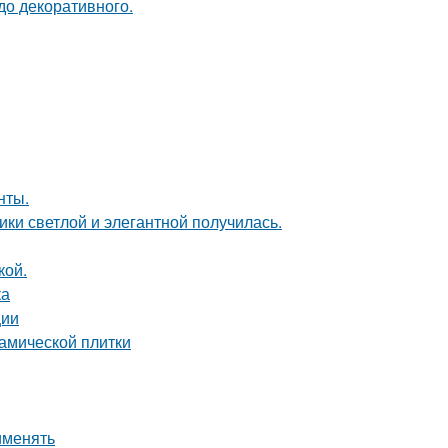
до декоративного.
нты.
ки светлой и элегантной получилась.
кой.
ка
ции
амической плитки
именять