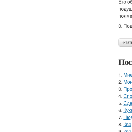
Его о
подуш
полме
3. По
читат
Пос
1.
Мне
2.
Мон
3.
Про
4.
Спо
5.
Сде
6.
Кух
7.
Нюд
8.
Ква
9.
Ква