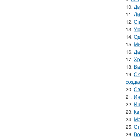
10.
Дв
11.
Ди
12.
Сп
13.
Ую
14.
Од
15.
Ми
16.
Да
17.
Хр
18.
Ва
19.
Ск
созда
20.
Св
21.
Ин
22.
Ин
23.
Кв
24.
Ма
25.
Ст
26.
Во