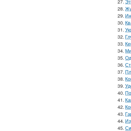
27.
Эт
28.
Жу
29.
Ин
30.
Кв
31.
Ую
32.
Гл
33.
Ке
34.
Ми
35.
Од
36.
Ст
37.
Пл
38.
Ко
39.
Уд
40.
По
41.
Ка
42.
Ко
43.
Га
44.
Из
45.
Си