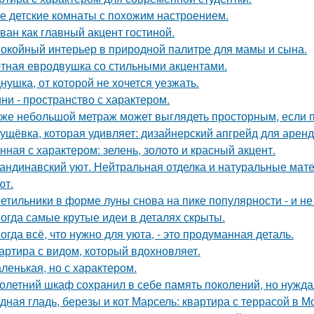
е детские комнаты с похожим настроением.
ван как главный акцент гостиной.
окойный интерьер в природной палитре для мамы и сына.
тная евродвушка со стильными акцентами.
нушка, от которой не хочется уезжать.
ни - пространство с характером.
же небольшой метраж может выглядеть просторным, если п
ущёвка, которая удивляет: дизайнерский апгрейд для аренд
нная с характером: зелень, золото и красный акцент.
андинавский уют. Нейтральная отделка и натуральные мат
ют.
етильники в форме луны снова на пике популярности - и не 
огда самые крутые идеи в деталях скрыты.
огда всё, что нужно для уюта, - это продуманная деталь.
артира с видом, который вдохновляет.
ленькая, но с характером.
олетний шкаф сохранил в себе память поколений, но нужд
дная гладь, березы и кот Марсель: квартира с террасой в М