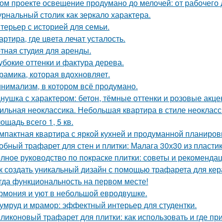
ом проекте освещение продумано до мелочей: от рабочего 
рнальный столик как зеркало характера.
терьер с историей для семьи.
артира, где цвета лечат усталость.
тная студия для аренды.
убокие оттенки и фактура дерева.
рамика, которая вдохновляет.
нимализм, в котором всё продумано.
нушка с характером: бетон, тёмные оттенки и розовые акце
ильная неоклассика. Небольшая квартира в стиле неокласси
ощадь всего 1, 5 кв.
мпактная квартира с яркой кухней и продуманной планиров
обный трафарет для стен и плитки: Малага 30х30 из пласти
лное руководство по покраске плитки: советы и рекоменда
к создать уникальный дизайн с помощью трафарета для кер
гда функциональность на первом месте!
рмония и уют в небольшой евродвушке.
умруд и мрамор: эффектный интерьер для студентки.
ликоновый трафарет для плитки: как использовать и где пр