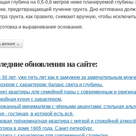
бщая глубина на 0,5-0,6 метров ниже планируемой глубины
ки, предотвращающей пучение грунта. Дно котлована долж
тра грунта, как правило, снимают вручную, чтобы исключ
дготовка и выравнивание основания.
ь дальше →
ледние обновления на сайте:
 30 лет, уже пять лет как я замужем за замечательным мужч
охром с характером: баланс света и глубины.
ект квартиры для семейной пары с современным и оригин
койная кухня с характером.
ржанный минимализм с чёрными акцентами: стильная альте
ня - гостиная, в которой есть всё.
овая трёхкомнатная квартира с мягкой и спокойной атмос
ртира в доме 1905 года, Санкт-петербург.
ртира с характером для современной студентки.