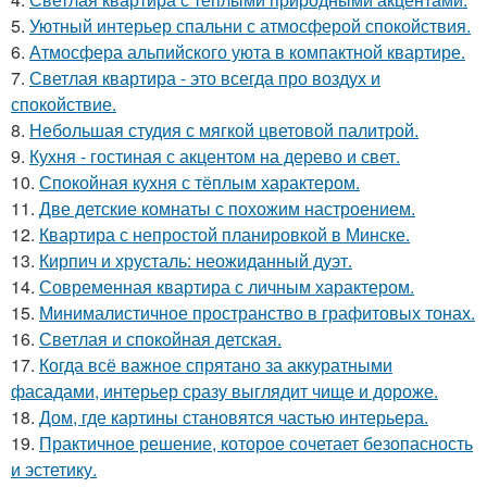
5.
Уютный интерьер спальни с атмосферой спокойствия.
6.
Атмосфера альпийского уюта в компактной квартире.
7.
Светлая квартира - это всегда про воздух и
спокойствие.
8.
Небольшая студия с мягкой цветовой палитрой.
9.
Кухня - гостиная с акцентом на дерево и свет.
10.
Спокойная кухня с тёплым характером.
11.
Две детские комнаты с похожим настроением.
12.
Квартира с непростой планировкой в Минске.
13.
Кирпич и хрусталь: неожиданный дуэт.
14.
Современная квартира с личным характером.
15.
Минималистичное пространство в графитовых тонах.
16.
Светлая и спокойная детская.
17.
Когда всё важное спрятано за аккуратными
фасадами, интерьер сразу выглядит чище и дороже.
18.
Дом, где картины становятся частью интерьера.
19.
Практичное решение, которое сочетает безопасность
и эстетику.