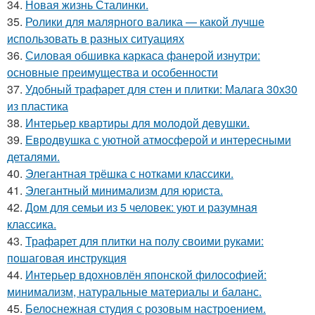
34.
Новая жизнь Сталинки.
35.
Ролики для малярного валика — какой лучше
использовать в разных ситуациях
36.
Силовая обшивка каркаса фанерой изнутри:
основные преимущества и особенности
37.
Удобный трафарет для стен и плитки: Малага 30х30
из пластика
38.
Интерьер квартиры для молодой девушки.
39.
Евродвушка с уютной атмосферой и интересными
деталями.
40.
Элегантная трёшка с нотками классики.
41.
Элегантный минимализм для юриста.
42.
Дом для семьи из 5 человек: уют и разумная
классика.
43.
Трафарет для плитки на полу своими руками:
пошаговая инструкция
44.
Интерьер вдохновлён японской философией:
минимализм, натуральные материалы и баланс.
45.
Белоснежная студия с розовым настроением.