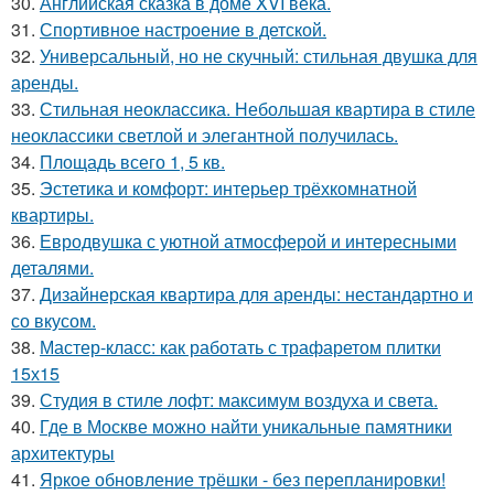
30.
Английская сказка в доме XVI века.
31.
Спортивное настроение в детской.
32.
Универсальный, но не скучный: стильная двушка для
аренды.
33.
Стильная неоклассика. Небольшая квартира в стиле
неоклассики светлой и элегантной получилась.
34.
Площадь всего 1, 5 кв.
35.
Эстетика и комфорт: интерьер трёхкомнатной
квартиры.
36.
Евродвушка с уютной атмосферой и интересными
деталями.
37.
Дизайнерская квартира для аренды: нестандартно и
со вкусом.
38.
Мастер-класс: как работать с трафаретом плитки
15х15
39.
Студия в стиле лофт: максимум воздуха и света.
40.
Где в Москве можно найти уникальные памятники
архитектуры
41.
Яркое обновление трёшки - без перепланировки!