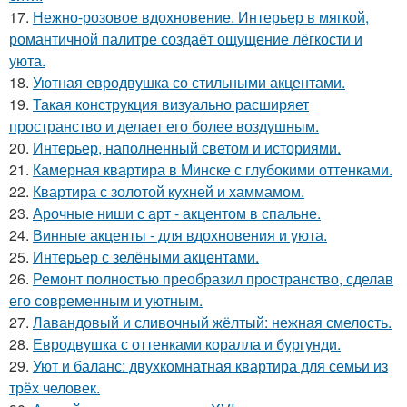
17.
Нежно-розовое вдохновение. Интерьер в мягкой,
романтичной палитре создаёт ощущение лёгкости и
уюта.
18.
Уютная евродвушка со стильными акцентами.
19.
Такая конструкция визуально расширяет
пространство и делает его более воздушным.
20.
Интерьер, наполненный светом и историями.
21.
Камерная квартира в Минске с глубокими оттенками.
22.
Квартира с золотой кухней и хаммамом.
23.
Арочные ниши с арт - акцентом в спальне.
24.
Винные акценты - для вдохновения и уюта.
25.
Интерьер с зелёными акцентами.
26.
Ремонт полностью преобразил пространство, сделав
его современным и уютным.
27.
Лавандовый и сливочный жёлтый: нежная смелость.
28.
Евродвушка с оттенками коралла и бургунди.
29.
Уют и баланс: двухкомнатная квартира для семьи из
трёх человек.