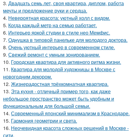
3.
Двадцать семь лет, своя квартира, диплом, работа
мечты и предложение руки и сердца.
4.
Невероятная красота: уютный холл с видом.
5.
Когда каждый метр на семью работает.
6.
Интерьер яркой студии в стиле нео Мемфис.
7.
Однушка в типовой панельке для молодого доктора.
8.
Очень уютный интерьер в современном стиле.
9.
Свежий ремонт с умным зонированием.
10.
Городская квартира для активного ритма жизни.
11.
Квартира для молодой художницы в Москве с
новогодним декором.
12.
Жизнерадостная трёхкомнатная квартира.
13.
Эта кухня - отличный пример того, как даже
небольшое пространство может быть удобным и
функциональным для большой семьи.
14.
Современный японский минимализм в Краснодаре.
15.
Гармония геометрии и света.
16.
Неочевидная красота сложных решений в Москве -
сити.