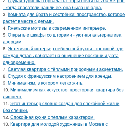
2.
Глухая туристка сорвалась с горы почти на 700 метров
- когда спасатели нашли её, она была не одна.
3.
Комната для брата и сестрёнки: пространство, которое
растёт вместе с детьми.
4.
Гжельские мотивы в современном интерьере.
5.
Открытые шкафы со шторами - уютная альтернатива
дверцам.
6.
Эстетичный интерьер небольшой кухни - гостиной, где
каждая деталь работает на ощущение роскоши и уюта
одновременно.
7.
Светлая квартира с тёплыми природными акцентами.
8.
Студия с французским настроением для аренды.
9.
Минимализм, в котором легко жить.
10.
Минимализм как искусство: просторная квартира без
лишнего.
11.
Этот интерьер словно создан для спокойной жизни
без спешки.
12.
Спокойная кухня с тёплым характером.
13.
Квартира для молодой художницы в Москве с