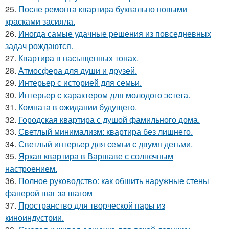
25.
После ремонта квартира буквально новыми
красками засияла.
26.
Иногда самые удачные решения из повседневных
задач рождаются.
27.
Квартира в насыщенных тонах.
28.
Атмосфера для души и друзей.
29.
Интерьер с историей для семьи.
30.
Интерьер с характером для молодого эстета.
31.
Комната в ожидании будущего.
32.
Городская квартира с душой фамильного дома.
33.
Светлый минимализм: квартира без лишнего.
34.
Светлый интерьер для семьи с двумя детьми.
35.
Яркая квартира в Варшаве с солнечным
настроением.
36.
Полное руководство: как обшить наружные стены
фанерой шаг за шагом
37.
Пространство для творческой пары из
киноиндустрии.