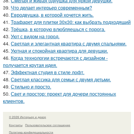
38.
Смелая и живая однушка для яркой девушки.
39.
Что делает интерьер современным?
40.
Евродвушка, в которой хочется жить.
41.
Трафарет для плитки 30х30: как выбрать подходящий
42.
Трёшка, в которую влюбляешься с порога.
43.
Уют с видом на город.
44.
Светлая и элегантная квартира с двумя спальнями.
45.
Уютная и спокойная квартира для девушки.
46.
Когда технологии встречаются с дизайном -
получается крутая идея.
47.
Эффектная студия в стиле лофт.
48.
Светлая классика для семьи с двумя детьми.
49.
Стильно и просто.
50.
Свет и простор: проект для дочери постоянных
клиентов.
© 2026 Интерьер и декор
Контакты
Пользовательское соглашение
Политика конфидециальности