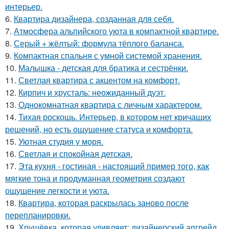
интерьер.
6.
Квартира дизайнера, созданная для себя.
7.
Атмосфера альпийского уюта в компактной квартире.
8.
Серый + жёлтый: формула тёплого баланса.
9.
Компактная спальня с умной системой хранения.
10.
Малышка - детская для братика и сестрёнки.
11.
Светлая квартира с акцентом на комфорт.
12.
Кирпич и хрусталь: неожиданный дуэт.
13.
Однокомнатная квартира с личным характером.
14.
Тихая роскошь. Интерьер, в котором нет кричащих
решений, но есть ощущение статуса и комфорта.
15.
Уютная студия у моря.
16.
Светлая и спокойная детская.
17.
Эта кухня - гостиная - настоящий пример того, как
мягкие тона и продуманная геометрия создают
ощущение легкости и уюта.
18.
Квартира, которая раскрылась заново после
перепланировки.
19.
Хрущёвка, которая удивляет: дизайнерский апгрейд