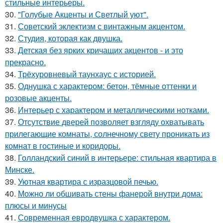
стильные интерьеры.
30.
"Голубые Акценты и Светлый уют".
31.
Советский эклектизм с винтажным акцентом.
32.
Студия, которая как двушка.
33.
Детская без ярких кричащих акцентов - и это
прекрасно.
34.
Трёхуровневый таунхаус с историей.
35.
Однушка с характером: бетон, тёмные оттенки и
розовые акценты.
36.
Интерьер с характером и металлическими нотками.
37.
Отсутствие дверей позволяет взгляду охватывать
прилегающие комнаты, солнечному свету проникать из
комнат в гостиные и коридоры.
38.
Голландский синий в интерьере: стильная квартира в
Минске.
39.
Уютная квартира с изразцовой печью.
40.
Можно ли обшивать стены фанерой внутри дома:
плюсы и минусы
41.
Современная евродвушка с характером.